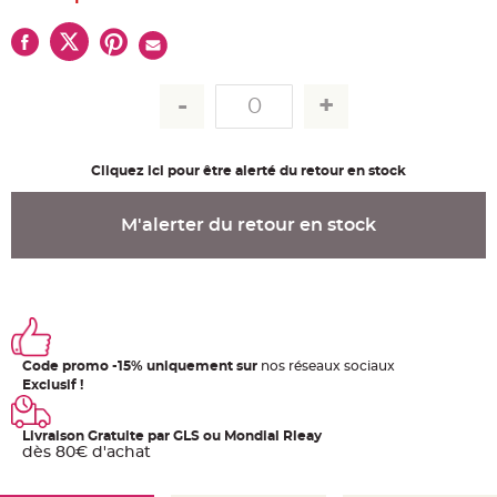
u
m
B
a
n
d
e
r
o
l
e
Cliquez ici pour être alerté du retour en stock
e
t
g
u
M'alerter du retour en stock
i
r
l
a
n
d
e
m
a
r
i
Code promo -15% uniquement sur
nos réseaux sociaux
a
Exclusif !
g
e
H
Livraison Gratuite par GLS ou Mondial Rleay
o
dès 80€ d'achat
u
s
s