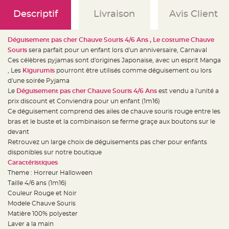
e
d
Descriptif
Livraison
Avis Client
e
c
h
a
i
Déguisement pas cher Chauve Souris 4/6 Ans
, Le costume Chauve
s
Souris
sera parfait pour un enfant lors d'un anniversaire, Carnaval
e
m
Ces célèbres pyjamas sont d'origines Japonaise, avec un esprit Manga
a
r
, Les
Kigurumis
pourront être utilisés comme déguisement ou lors
i
d'une soirée Pyjama
a
g
Le
Déguisement pas cher Chauve Souris 4/6 Ans
est vendu a l'unité a
e
prix discount et Conviendra pour un enfant (1m16)
L
Ce déguisement comprend des ailes de chauve souris rouge entre les
a
bras et le buste et la combinaison se ferme graçe aux boutons sur le
n
t
devant
e
r
Retrouvez un large choix de déguisements pas cher pour enfants
n
disponibles sur notre boutique
e
v
Caractéristiques
o
l
Theme : Horreur Halloween
a
Taille 4/6 ans (1m16)
n
t
Couleur Rouge et Noir
e
e
Modele Chauve Souris
t
Matière 100% polyester
f
l
Laver a la main
o