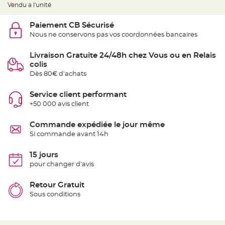
t
Vendu a l'unité
t
a
n
Paiement CB Sécurisé
t
e
Nous ne conservons pas vos coordonnées bancaires
N
Livraison Gratuite 24/48h chez Vous ou en Relais
o
e
colis
u
Dès 80€ d'achats
d
h
o
u
Service client performant
s
+50 000 avis client
s
e
d
e
Commande expédiée le jour même
c
Si commande avant 14h
h
a
i
s
15 jours
e
pour changer d'avis
d
e
M
a
Retour Gratuit
r
Sous conditions
i
a
g
e