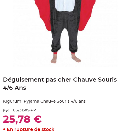
e
A
r
t
i
c
l
e
L
u
m
i
n
e
u
x
B
Skip
a
to
l
Déguisement pas cher Chauve Souris
the
l
o
beginning
n
4/6 Ans
of
m
a
the
r
images
i
Kigurumi Pyjama Chauve Souris 4/6 ans
gallery
a
g
862315XS-PP
Ref :
e
&
25,78 €
H
é
l
i
En rupture de stock