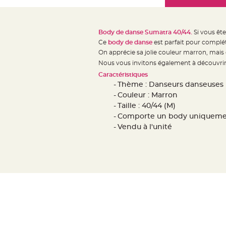
Mariage
the
Décoration
images
table
gallery
Body de danse Sumatra 40/44.
Si vous êt
mariage
Ce
body de danse
est parfait pour complé
Bougeoirs
On apprécie sa jolie couleur marron, mais 
et
Nous vous invitons également à découvrir
Photophores
Caractéristiques
Thème : Danseurs danseuses
Bougie
Couleur : Marron
décoration
Taille : 40/44 (M)
Centre
Comporte un body uniqueme
de
Vendu à l'unité
table
&
Vase
Mariage
Chemin
de
table
Mariage