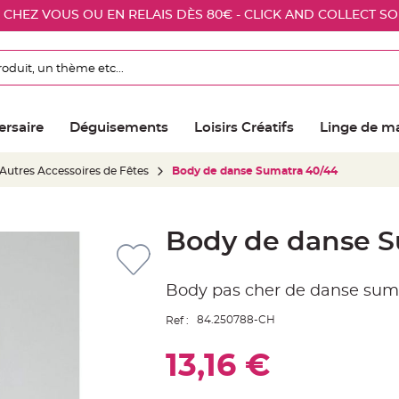
E CHEZ VOUS OU EN RELAIS DÈS 80€ - CLICK AND COLLECT S
ersaire
Déguisements
Loisirs Créatifs
Linge de m
Autres Accessoires de Fêtes
Body de danse Sumatra 40/44
Body de danse S
Body pas cher de danse sum
84.250788-CH
Ref :
13,16 €