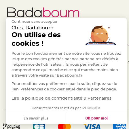
Deco
Paillette
et
Continuer sans accepter
Strass
Chez Badaboum
Déco
Liens Utiles
On utilise des
Legal
Plume
cookies !
- Questions / Réponses
- Conditions Généra
Mariage
Fleurs
- Nous contacter
Pour le bon fonctionnement de notre site, vous ne trouvez
- RGPD
ici que des cookies générés par nos partenaires dédiés à
décoratives
- Suivre une commande
- Règles de confiden
l'expérience de l'utilisateur. Ils nous permettent de
Mariage
comprendre ce qui marche et ce qui marche moins bien
- Retourner un article
- Cookies
Marque
à travers votre visite sur Badaboum.fr
- Paiement Sécurisé
- Plan du site
place
Pour modifier vos préférences par la suite, cliquez sur le
et
- Paiement en Plusieurs fois
lien 'Préférences de cookies' situé dans le pied de page.
porte
- Marques
Lire la politique de confidentialité & Partenaires
nom
Consentements certifiés par
Menu,
Carte
En savoir plus
OK pour moi
d'Invitation
Axeptio consent
Plateforme de Gestion du Consentement : Personnalisez vos