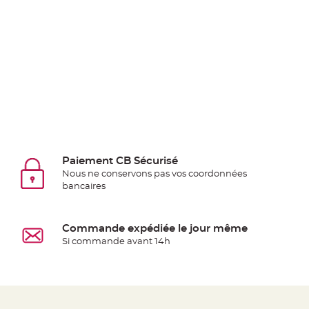
jetable
Chevalet
de
table
Mariage
Colombe,
Papillon,
Cage
oiseau
Confettis
Paiement CB Sécurisé
et
Nous ne conservons pas vos coordonnées
bancaires
Pétale
de
rose
Commande expédiée le jour même
Déco
Si commande avant 14h
Ardoise
Déco
Naturelle
Mariage