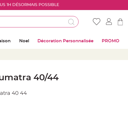
OUS 1H DÉSORMAIS POSSIBLE
Déjà client ?
Connectez vous pour retrouver vos coups de
aison
Noel
Décoration Personnalisée
PROMO
coeur
Me connecter
Mot de passe oublié ?
umatra 40/44
Nouveau client ?
atra 40 44
Créer mon compte