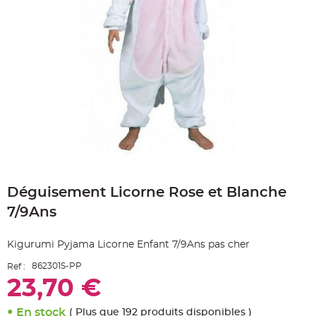
e
A
r
t
i
c
l
e
L
u
m
i
n
e
u
x
B
Skip
a
to
l
Déguisement Licorne Rose et Blanche
the
l
o
beginning
n
7/9Ans
of
m
a
the
r
images
i
Kigurumi Pyjama Licorne Enfant 7/9Ans pas cher
gallery
a
g
862301S-PP
Ref :
e
&
23,70 €
H
é
l
i
En stock
( Plus que 192 produits disponibles )