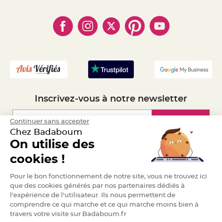
- Qui somme-nous ?
a
- Paiement en Plusieurs fois
- Cookies
- Obtenez des Remises
r
- Marques
i
- Plan du site
- Livraison Rapide 24h
a
- Mandat Administratif
g
e
- Recrutement
B
o
u
g
e
o
Inscrivez-vous à notre newsletter
i
r
s
e
Inscription
Continuer sans accepter
t
Chez Badaboum
P
h
On utilise des
o
t
Espace Pro
o
cookies !
p
h
o
Demander un devis
Pour le bon fonctionnement de notre site, vous ne trouvez ici
r
e
que des cookies générés par nos partenaires dédiés à
s
l'expérience de l'utilisateur. Ils nous permettent de
comprendre ce qui marche et ce qui marche moins bien à
B
o
travers votre visite sur Badaboum.fr
u