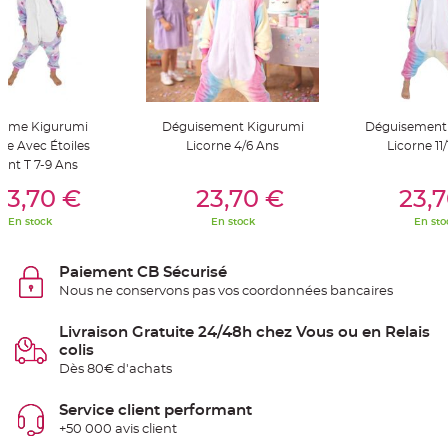
S
u
s
p
e
n
s
i
o
n
tume Kigurumi
Déguisement Kigurumi
Déguisement
b
o
ne Avec Étoiles
Licorne 4/6 Ans
Licorne 11
u
l
ant T 7-9 Ans
e
er Au Panier
Ajouter Au Panier
Ajouter A
p
23,70 €
23,70 €
23,
a
p
En stock
En stock
En sto
i
e
r
Paiement CB Sécurisé
T
Nous ne conservons pas vos coordonnées bancaires
a
p
i
s
Livraison Gratuite 24/48h chez Vous ou en Relais
d
colis
e
s
Dès 80€ d'achats
a
l
l
Service client performant
e
e
+50 000 avis client
t
T