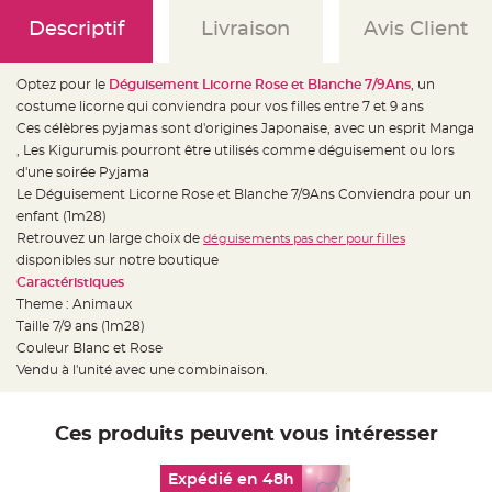
e
d
Descriptif
Livraison
Avis Client
e
c
h
a
i
Optez pour le
Déguisement Licorne Rose et Blanche 7/9Ans
, un
s
costume licorne qui conviendra pour vos filles entre 7 et 9 ans
e
m
Ces célèbres pyjamas sont d'origines Japonaise, avec un esprit Manga
a
r
, Les Kigurumis pourront être utilisés comme déguisement ou lors
i
d'une soirée Pyjama
a
g
Le Déguisement Licorne Rose et Blanche 7/9Ans Conviendra pour un
e
enfant (1m28)
L
Retrouvez un large choix de
déguisements pas cher pour filles
a
disponibles sur notre boutique
n
t
Caractéristiques
e
r
Theme : Animaux
n
Taille 7/9 ans (1m28)
e
v
Couleur Blanc et Rose
o
l
Vendu à l'unité avec une combinaison.
a
n
t
e
Ces produits peuvent vous intéresser
e
t
f
l
Expédié en 48h
o