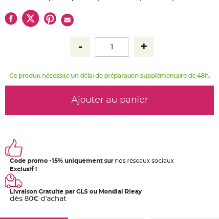
u
m
B
a
n
d
e
r
o
l
e
Ce produit nécessite un délai de préparation supplémentaire de 48h.
e
t
g
u
Ajouter au panier
i
r
l
a
n
d
e
m
a
r
i
Code promo -15% uniquement sur
nos réseaux sociaux
a
Exclusif !
g
e
H
Livraison Gratuite par GLS ou Mondial Rleay
o
dès 80€ d'achat
u
s
s