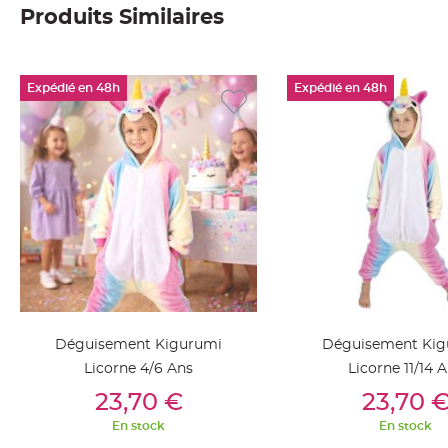
Produits Similaires
Deco
Paillette
et
Expédié en 48h
Expédié en 48h
Strass
Déco
Plume
Mariage
Fleurs
décoratives
Mariage
Marque
place
et
porte
Déguisement Kigurumi
Déguisement Kig
nom
Licorne 4/6 Ans
Licorne 11/14 
Menu,
Ajouter Au Panier
Ajouter Au Pan
23,70 €
23,70 
Carte
d'Invitation
En stock
En stock