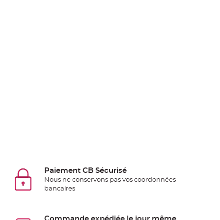
Pics
pour
Déco
Gateau
Rond
de
serviette
table
de
mariage
Contenant
Dragées
Mariage
Boite
à
Paiement CB Sécurisé
dragées
Nous ne conservons pas vos coordonnées
bancaires
Bourse
et
sac
Commande expédiée le jour même