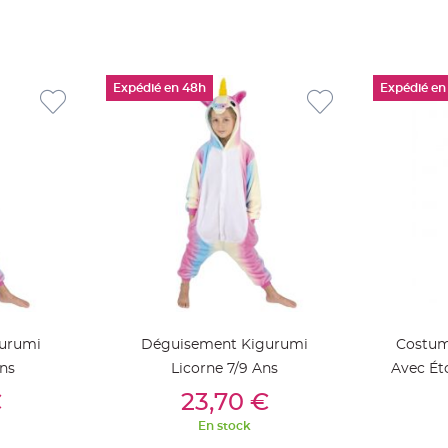
Expédié en 48h
Expédié en
urumi
Déguisement Kigurumi
Costum
Ans
Licorne 7/9 Ans
Avec Éto
ier
Ajouter Au Panier
Aj
€
23,70 €
En stock