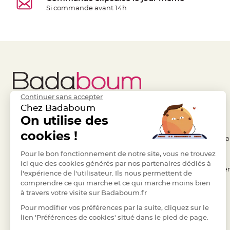
à
Si commande avant 14h
dragées
Contenant
Dragées
Plastique
Transparent
Contenant
à
Continuer sans accepter
dragées
Chez Badaboum
en
Liens Utiles
On utilise des
Legal
tulle
cookies !
- Questions / Réponses
- Conditions Généra
Contenant
à
- Nous contacter
Pour le bon fonctionnement de notre site, vous ne trouvez
- RGPD
ici que des cookies générés par nos partenaires dédiés à
dragées
- Suivre une commande
- Règles de confiden
l'expérience de l'utilisateur. Ils nous permettent de
en
comprendre ce qui marche et ce qui marche moins bien
- Retourner un article
- Cookies
verre
à travers votre visite sur Badaboum.fr
- Paiement Sécurisé
- Plan du site
Contenant
Pour modifier vos préférences par la suite, cliquez sur le
à
- Paiement en Plusieurs fois
lien 'Préférences de cookies' situé dans le pied de page.
dragées