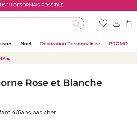
OUS 1H DÉSORMAIS POSSIBLE
Déjà client ?
Connectez vous pour retrouver vos coups de
aison
Noel
Décoration Personnalisée
PROMO
coeur
/6Ans
Me connecter
Mot de passe oublié ?
orne Rose et Blanche
Nouveau client ?
Créer mon compte
ant 4/6ans pas cher