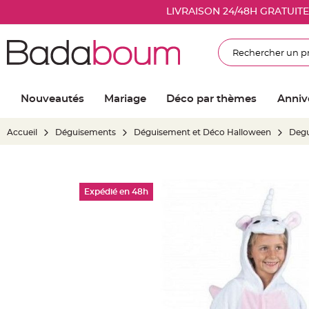
Nouveautés
LIVRAISON 24/48H GRATUIT
Mariage
Décoration
Rechercher
salle
mariage
Article
Nouveautés
Mariage
Déco par thèmes
Anniv
Lumineux
Ballon
Accueil
Déguisements
Déguisement et Déco Halloween
Degu
mariage
&
Hélium
Skip
Banderole
Expédié en 48h
to
et
the
guirlande
end
mariage
of
Housse
the
de
images
chaise
gallery
mariage