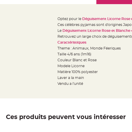
Mariage
the
Décoration
images
table
gallery
Optez pour le
Déguisement Licorne Rose 
mariage
Ces célèbres pyjamas sont d'origines Japo
Bougeoirs
Le
Déguisement Licorne Rose et Blanche
et
Retrouvez un large choix de déguisements 
Caractéristiques
Photophores
Theme : Animaux, Monde Féeriques
Bougie
Taille 4/6 ans (1m16)
décoration
Couleur Blanc et Rose
Centre
Modele Licorne
de
Matière 100% polyester
Laver a la main
table
Vendu a l'unité
&
Vase
Mariage
Chemin
de
Ces produits peuvent vous intéresser
table
Mariage