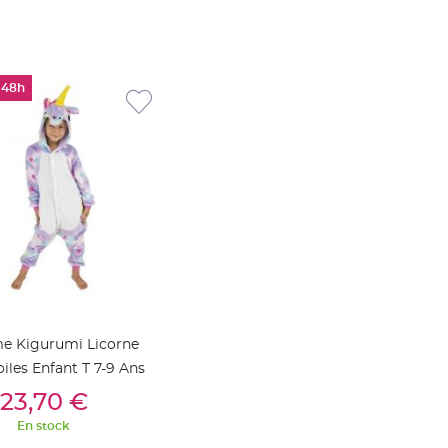
 48h
e Kigurumi Licorne
iles Enfant T 7-9 Ans
outer Au Panier
23,70 €
En stock