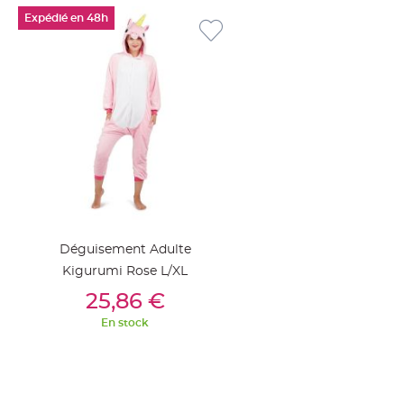
jetable
Expédié en 48h
Chevalet
de
table
Mariage
Colombe,
Papillon,
Cage
oiseau
Confettis
et
Pétale
Déguisement Adulte
de
Kigurumi Rose L/XL
rose
Ajouter Au Panier
25,86 €
Déco
En stock
Ardoise
Déco
Naturelle
Mariage