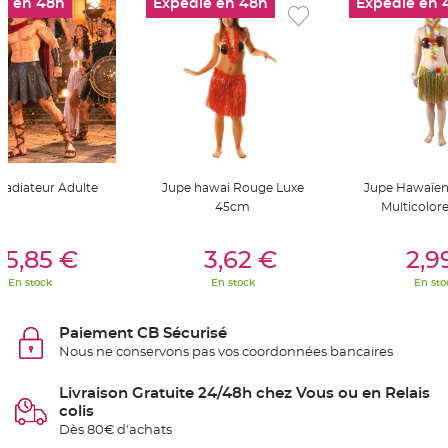
é en 48h
Expédié en 48h
Expédié en 
t
t
a
n
t
e
N
o
e
u
d
h
o
u
ladiateur Adulte
Jupe hawai Rouge Luxe
Jupe Hawaïen
s
45cm
Multicolor
s
e
d
er Au Panier
Ajouter Au Panier
Ajouter A
e
15,85 €
3,62 €
2,9
c
h
a
En stock
En stock
En sto
i
s
e
d
Paiement CB Sécurisé
e
M
Nous ne conservons pas vos coordonnées bancaires
a
r
i
Livraison Gratuite 24/48h chez Vous ou en Relais
a
colis
g
e
Dès 80€ d'achats