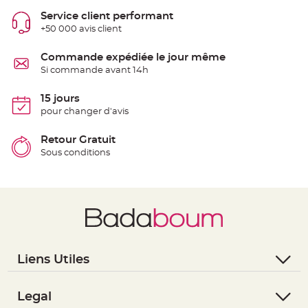
S
u
Service client performant
s
+50 000 avis client
p
e
n
s
Commande expédiée le jour même
i
Si commande avant 14h
o
n
b
o
15 jours
u
pour changer d'avis
l
e
p
a
Retour Gratuit
p
Sous conditions
i
e
r
T
a
p
i
s
d
e
s
Liens Utiles
a
l
l
- Questions / Réponses
e
e
- Nous contacter
Legal
t
T