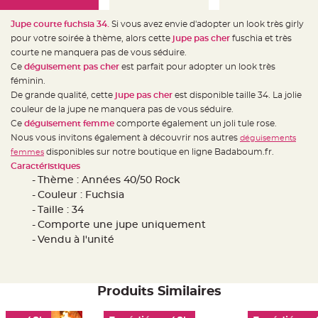
e
d
e
Jupe courte fuchsia 34.
Si vous avez envie d'adopter un look très girly
c
h
pour votre soirée à thème, alors cette
jupe pas cher
fuschia et très
a
courte ne manquera pas de vous séduire.
i
s
Ce
déguisement pas cher
est parfait pour adopter un look très
e
m
féminin.
a
De grande qualité, cette
jupe pas cher
est disponible taille 34. La jolie
r
i
couleur de la jupe ne manquera pas de vous séduire.
a
g
Ce
déguisement femme
comporte également un joli tule rose.
e
Nous vous invitons également à découvrir nos autres
déguisements
disponibles sur notre boutique en ligne Badaboum.fr.
femmes
L
a
Caractéristiques
n
t
Thème : Années 40/50 Rock
e
Couleur : Fuchsia
r
n
Taille : 34
e
v
Comporte une jupe uniquement
o
l
Vendu à l'unité
a
n
t
e
e
t
Produits Similaires
f
l
o