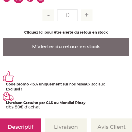
u
m
B
a
n
d
e
r
Cliquez ici pour être alerté du retour en stock
o
l
e
e
M'alerter du retour en stock
t
g
u
i
r
l
a
n
d
e
Code promo -15% uniquement sur
nos réseaux sociaux
m
a
Exclusif !
r
i
a
g
Livraison Gratuite par GLS ou Mondial Rleay
e
dès 80€ d'achat
H
o
u
s
Descriptif
Livraison
Avis Client
s