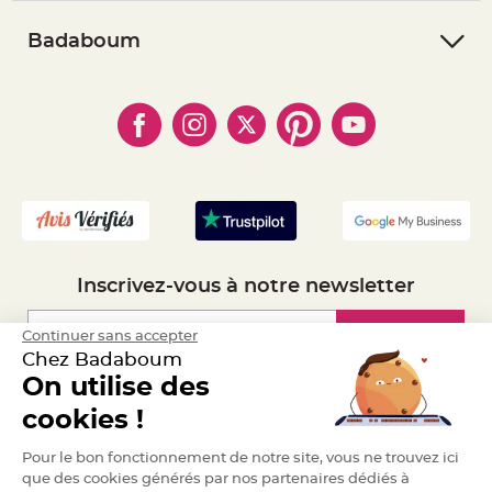
- Suivre une commande
- Conditions Générales de Vente
e
n
- Retourner un article
- RGPD
Badaboum
t
u
- Paiement Sécurisé
r
- Règles de confidentialité
- Qui somme-nous ?
e
- Paiement en Plusieurs fois
M
- Cookies
- Obtenez des Remises
a
- Marques
r
- Plan du site
- Livraison Rapide 24h
i
a
- Mandat Administratif
g
e
- Recrutement
D
é
c
o
r
Inscrivez-vous à notre newsletter
a
t
Inscription
Continuer sans accepter
i
o
Chez Badaboum
n
On utilise des
t
Espace Pro
a
cookies !
b
l
Demander un devis
Pour le bon fonctionnement de notre site, vous ne trouvez ici
e
que des cookies générés par nos partenaires dédiés à
m