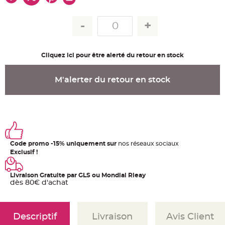
u
m
B
a
n
d
e
r
Cliquez ici pour être alerté du retour en stock
o
l
e
e
M'alerter du retour en stock
t
g
u
i
r
l
a
n
d
e
Code promo -15% uniquement sur
nos réseaux sociaux
m
a
Exclusif !
r
i
a
g
Livraison Gratuite par GLS ou Mondial Rleay
e
dès 80€ d'achat
H
o
u
s
Descriptif
Livraison
Avis Client
s