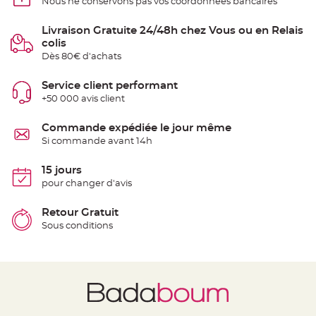
Nous ne conservons pas vos coordonnées bancaires
t
t
a
Livraison Gratuite 24/48h chez Vous ou en Relais
n
t
colis
e
Dès 80€ d'achats
N
o
Service client performant
e
u
+50 000 avis client
d
h
o
Commande expédiée le jour même
u
s
Si commande avant 14h
s
e
d
15 jours
e
c
pour changer d'avis
h
a
i
Retour Gratuit
s
e
Sous conditions
d
e
M
a
r
i
a
g
e