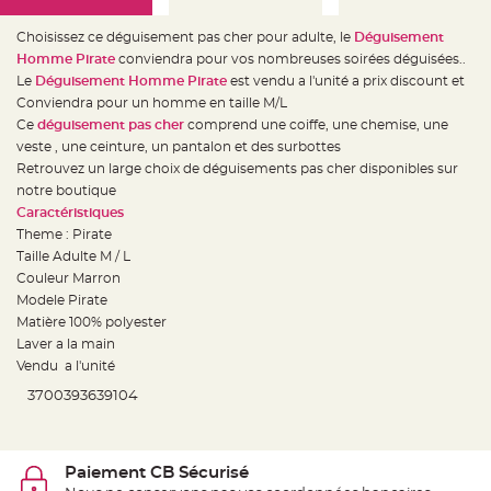
e
d
e
Choisissez ce déguisement pas cher pour adulte, le
Déguisement
c
h
Homme Pirate
conviendra pour vos nombreuses soirées déguisées..
a
Le
Déguisement Homme Pirate
est vendu a l'unité a prix discount et
i
s
Conviendra pour un homme en taille M/L
e
m
Ce
déguisement pas cher
comprend une coiffe, une chemise, une
a
veste , une ceinture, un pantalon et des surbottes
r
i
Retrouvez un large choix de déguisements pas cher disponibles sur
a
g
notre boutique
e
Caractéristiques
Theme : Pirate
L
a
Taille Adulte M / L
n
t
Couleur Marron
e
Modele Pirate
r
n
Matière 100% polyester
e
v
Laver a la main
o
Vendu a l'unité
l
a
n
3700393639104
t
e
e
t
f
Paiement CB Sécurisé
l
o