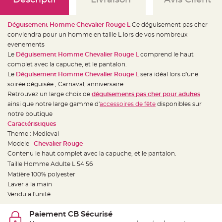
e
d
e
c
Déguisement Homme Chevalier Rouge L
Ce déguisement pas cher
h
a
conviendra pour un homme en taille L lors de vos nombreux
i
s
evenements
e
Le
Déguisement Homme Chevalier Rouge L
comprend le haut
m
a
complet avec la capuche, et le pantalon.
r
i
Le
Déguisement Homme Chevalier Rouge L
sera idéal lors d'une
a
soirée déguisée , Carnaval, anniversaire
g
e
Retrouvez un large choix de
déguisements pas cher pour adultes
ainsi que notre large gamme d'
accessoires de fête
disponibles sur
L
a
notre boutique
n
Caractéristiques
t
e
Theme : Medieval
r
n
Modele
Chevalier Rouge
e
Contenu le haut complet avec la capuche, et le pantalon.
v
o
Taille Homme Adulte L 54 56
l
a
Matière 100% polyester
n
t
Laver a la main
e
Vendu a l'unité
e
t
f
Paiement CB Sécurisé
l
o