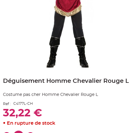
e
A
r
t
i
c
l
e
L
u
m
i
n
e
u
x
B
Skip
a
to
l
Déguisement Homme Chevalier Rouge L
the
l
o
beginning
n
of
m
Costume pas cher Homme Chevalier Rouge L
a
the
r
images
i
C4177L-CH
Ref :
gallery
a
g
32,22 €
e
&
H
En rupture de stock
é
l
i