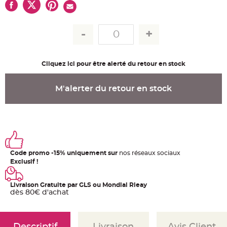
u
m
B
a
n
d
e
r
o
Cliquez ici pour être alerté du retour en stock
l
e
e
t
M'alerter du retour en stock
g
u
i
r
l
a
n
d
e
m
a
Code promo -15% uniquement sur
nos réseaux sociaux
r
Exclusif !
i
a
g
e
Livraison Gratuite par GLS ou Mondial Rleay
dès 80€ d'achat
H
o
u
s
s
Descriptif
Livraison
Avis Client