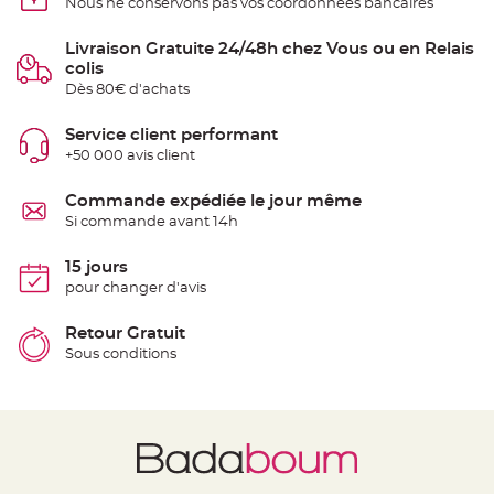
Nous ne conservons pas vos coordonnées bancaires
t
t
a
Livraison Gratuite 24/48h chez Vous ou en Relais
n
t
colis
e
Dès 80€ d'achats
N
o
Service client performant
e
u
+50 000 avis client
d
h
o
Commande expédiée le jour même
u
s
Si commande avant 14h
s
e
d
15 jours
e
c
pour changer d'avis
h
a
i
Retour Gratuit
s
e
Sous conditions
d
e
M
a
r
i
a
g
e