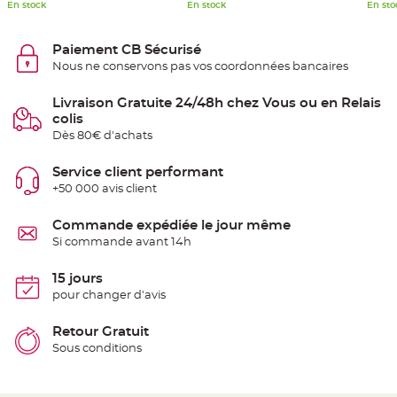
En stock
En stock
En sto
e
n
t
u
Paiement CB Sécurisé
r
e
Nous ne conservons pas vos coordonnées bancaires
M
a
r
Livraison Gratuite 24/48h chez Vous ou en Relais
i
a
colis
g
Dès 80€ d'achats
e
D
Service client performant
é
+50 000 avis client
c
o
Commande expédiée le jour même
r
Si commande avant 14h
a
t
i
15 jours
o
pour changer d'avis
n
t
Retour Gratuit
a
Sous conditions
b
l
e
m