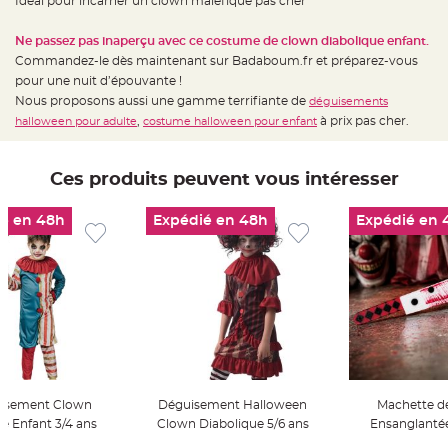
Idéal pour incarner un clown maléfique pas cher
t
t
a
Ne passez pas inaperçu avec ce costume de clown diabolique enfant.
n
t
Commandez-le dès maintenant sur Badaboum.fr et préparez-vous
e
pour une nuit d’épouvante !
N
Nous proposons aussi une gamme terrifiante de
déguisements
o
,
à prix pas cher.
halloween pour adulte
costume halloween pour enfant
e
u
d
h
o
Ces produits peuvent vous intéresser
u
s
s
e
é en 48h
Expédié en 48h
Expédié en 
d
e
c
h
a
i
s
e
d
e
M
a
r
i
a
isement Clown
Déguisement Halloween
Machette d
g
e
e Enfant 3/4 ans
Clown Diabolique 5/6 ans
Ensanglanté