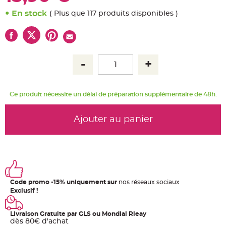
u
m
En stock
( Plus que 117 produits disponibles )
B
a
n
d
e
r
o
l
e
e
t
g
Ce produit nécessite un délai de préparation supplémentaire de 48h.
u
i
r
l
Ajouter au panier
a
n
d
e
m
a
r
i
a
g
e
Code promo -15% uniquement sur
nos réseaux sociaux
Exclusif !
H
o
u
Livraison Gratuite par GLS ou Mondial Rleay
s
dès 80€ d'achat
s