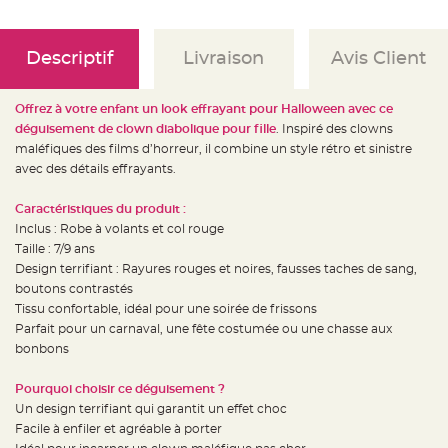
e
d
e
c
h
Descriptif
Livraison
Avis Client
a
i
s
e
Offrez à votre enfant un look effrayant pour Halloween avec ce
m
a
déguisement de clown diabolique pour fille
. Inspiré des clowns
r
i
maléfiques des films d’horreur, il combine un style rétro et sinistre
a
avec des détails effrayants.
g
e
Caractéristiques du produit :
L
a
Inclus : Robe à volants et col rouge
n
Taille : 7/9 ans
t
e
Design terrifiant : Rayures rouges et noires, fausses taches de sang,
r
n
boutons contrastés
e
Tissu confortable, idéal pour une soirée de frissons
v
o
Parfait pour un carnaval, une fête costumée ou une chasse aux
l
a
bonbons
n
t
e
Pourquoi choisir ce déguisement ?
e
t
Un design terrifiant qui garantit un effet choc
f
Facile à enfiler et agréable à porter
l
o