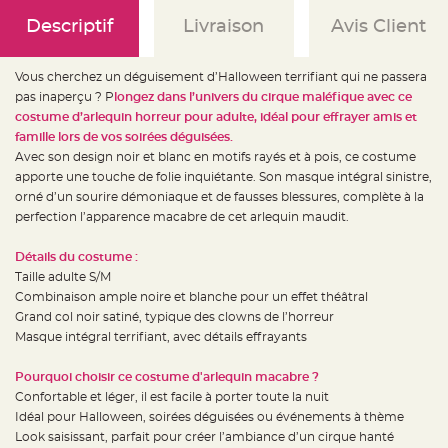
e
d
Descriptif
Livraison
Avis Client
e
c
h
a
i
Vous cherchez un déguisement d’Halloween terrifiant qui ne passera
s
pas inaperçu ? P
longez dans l’univers du cirque maléfique avec ce
e
m
costume d’arlequin horreur pour adulte, idéal pour effrayer amis et
a
r
famille lors de vos soirées déguisées.
i
Avec son design noir et blanc en motifs rayés et à pois, ce costume
a
g
apporte une touche de folie inquiétante. Son masque intégral sinistre,
e
orné d’un sourire démoniaque et de fausses blessures, complète à la
L
perfection l’apparence macabre de cet arlequin maudit.
a
n
t
Détails du costume :
e
r
Taille adulte S/M
n
Combinaison ample noire et blanche pour un effet théâtral
e
v
Grand col noir satiné, typique des clowns de l’horreur
o
l
Masque intégral terrifiant, avec détails effrayants
a
n
t
Pourquoi choisir ce costume d'arlequin macabre ?
e
e
Confortable et léger, il est facile à porter toute la nuit
t
Idéal pour Halloween, soirées déguisées ou événements à thème
f
l
Look saisissant, parfait pour créer l’ambiance d’un cirque hanté
o