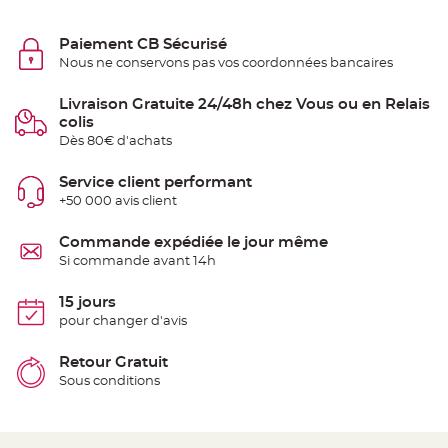
e
n
t
Paiement CB Sécurisé
u
r
Nous ne conservons pas vos coordonnées bancaires
e
M
a
Livraison Gratuite 24/48h chez Vous ou en Relais
r
i
colis
a
Dès 80€ d'achats
g
e
Service client performant
D
+50 000 avis client
é
c
o
Commande expédiée le jour même
r
Si commande avant 14h
a
t
15 jours
i
pour changer d'avis
o
n
t
Retour Gratuit
a
Sous conditions
b
l
e
m