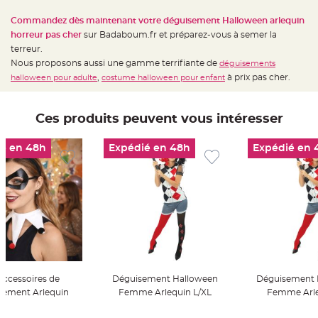
t
t
Commandez dès maintenant votre déguisement Halloween arlequin
a
n
horreur pas cher
sur Badaboum.fr et préparez-vous à semer la
t
e
terreur.
Nous proposons aussi une gamme terrifiante de
déguisements
N
,
à prix pas cher.
halloween pour adulte
costume halloween pour enfant
o
e
u
d
h
Ces produits peuvent vous intéresser
o
u
s
s
é en 48h
Expédié en 48h
Expédié en 
e
d
e
c
h
a
i
s
e
d
e
M
a
r
i
accessoires de
Déguisement Halloween
Déguisement 
a
g
sement Arlequin
Femme Arlequin L/XL
Femme Arle
e
er Au Panier
Ajouter Au Panier
Ajouter A