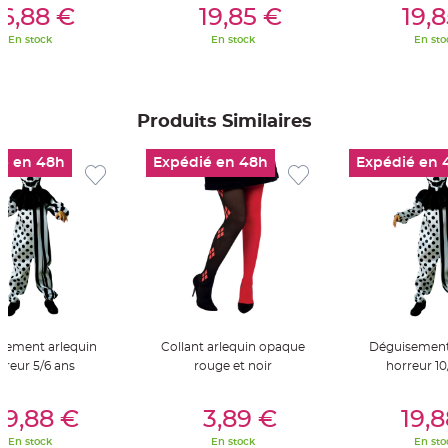
S
6,88 €
19,85 €
19,
u
s
En stock
En stock
En sto
p
e
n
s
i
o
n
Produits Similaires
b
o
u
é en 48h
Expédié en 48h
Expédié en 
l
e
p
a
p
i
e
r
T
a
p
i
s
d
sement arlequin
Collant arlequin opaque
Déguisement
e
s
rreur 5/6 ans
rouge et noir
horreur 10
a
l
l
er Au Panier
Ajouter Au Panier
Ajouter A
e
19,88 €
3,89 €
19,
e
t
En stock
En stock
En sto
T