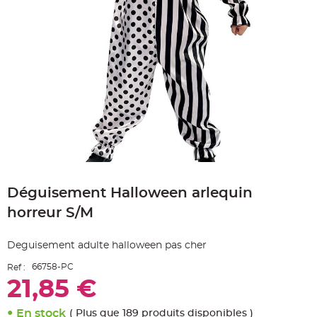
e
A
r
t
i
c
l
e
L
u
m
i
n
e
u
x
B
Skip
a
to
l
Déguisement Halloween arlequin
the
l
o
beginning
n
horreur S/M
of
m
a
the
r
images
i
Deguisement adulte halloween pas cher
gallery
a
g
66758-PC
Ref :
e
&
21,85 €
H
é
l
i
En stock
( Plus que 189 produits disponibles )