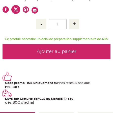
u
m
B
a
n
d
e
r
o
l
e
Ce produit nécessite un délai de préparation supplémentaire de 48h.
e
t
g
u
Ajouter au panier
i
r
l
a
n
d
e
m
a
r
i
Code promo -15% uniquement sur
nos réseaux sociaux
a
Exclusif !
g
e
H
Livraison Gratuite par GLS ou Mondial Rleay
o
dès 80€ d'achat
u
s
s