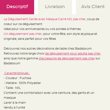
e
d
Descriptif
Livraison
Avis Client
e
c
h
a
i
Le Déguisement Garde avec Masque Carré M/L pas cher
, coup de
s
coeur sur ce déguisement
e
m
Idéal pour vos anniversaires ou vos soirées à thèmes
a
r
Un déguisement pas cher
, pour votre fête, son style atypique et
i
originale, sera parfait pour vos fêtes
a
g
e
Découvrez nos autres décorations de table chez Badaboum
L
Retrouvez notre large choix
de déguisement pour adulte pas cher
,
a
ainsi que notre gamme
d'accessoire de déguisement pas cher
sur
n
t
Badaboum
e
r
n
Caractéristiques :
e
v
- Couleur : Fuchsia
o
l
- Matière : 100% Polyester
a
- Taille : M/L
n
t
Contient une combinaison avec une ceinture, des gants et un
e
e
masque
t
Laver à la main
f
l
Vendu à l'unité
o