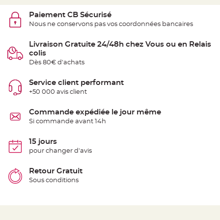
t
t
Paiement CB Sécurisé
a
n
Nous ne conservons pas vos coordonnées bancaires
t
e
Livraison Gratuite 24/48h chez Vous ou en Relais
N
colis
o
e
Dès 80€ d'achats
u
d
h
Service client performant
o
u
+50 000 avis client
s
s
e
Commande expédiée le jour même
d
e
Si commande avant 14h
c
h
a
15 jours
i
s
pour changer d'avis
e
d
e
Retour Gratuit
M
a
Sous conditions
r
i
a
g
e