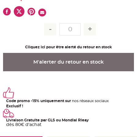
u
m
B
a
n
d
e
r
o
l
e
Cliquez ici pour être alerté du retour en stock
e
t
g
u
M'alerter du retour en stock
i
r
l
a
n
d
e
m
a
r
i
Code promo -15% uniquement sur
nos réseaux sociaux
a
Exclusif !
g
e
H
Livraison Gratuite par GLS ou Mondial Rleay
o
dès 80€ d'achat
u
s
s