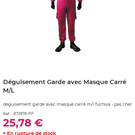
e
A
r
t
i
c
l
e
L
u
m
i
n
e
u
x
B
Skip
a
to
l
Déguisement Garde avec Masque Carré
the
l
o
beginning
n
M/L
of
m
a
the
r
images
i
déguisement garde avec masque carré m/l fuchsia - pas cher
gallery
a
g
872978-PP
Ref :
e
&
25,78 €
H
é
l
i
En rupture de stock