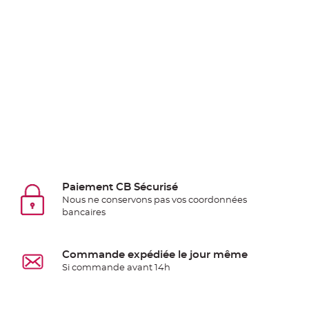
jetable
Chevalet
de
table
Mariage
Colombe,
Papillon,
Cage
oiseau
Confettis
et
Paiement CB Sécurisé
Pétale
Nous ne conservons pas vos coordonnées
de
bancaires
rose
Déco
Commande expédiée le jour même
Ardoise
Si commande avant 14h
Déco
Naturelle
Mariage