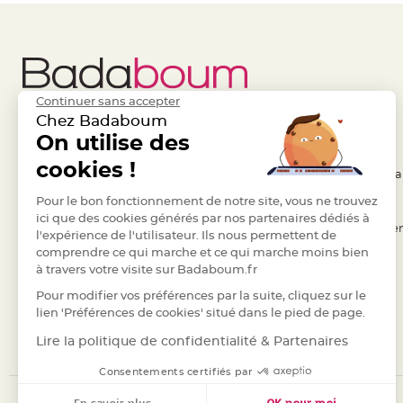
Deco
Paillette
et
Strass
Continuer sans accepter
Déco
Chez Badaboum
Plume
Liens Utiles
On utilise des
Legal
Mariage
cookies !
Fleurs
- Questions / Réponses
- Conditions Généra
décoratives
- Nous contacter
Pour le bon fonctionnement de notre site, vous ne trouvez
- RGPD
Mariage
ici que des cookies générés par nos partenaires dédiés à
- Suivre une commande
- Règles de confiden
Marque
l'expérience de l'utilisateur. Ils nous permettent de
comprendre ce qui marche et ce qui marche moins bien
place
- Retourner un article
- Cookies
à travers votre visite sur Badaboum.fr
et
- Paiement Sécurisé
- Plan du site
Pour modifier vos préférences par la suite, cliquez sur le
porte
- Paiement en Plusieurs fois
lien 'Préférences de cookies' situé dans le pied de page.
nom
- Marques
Menu,
Lire la politique de confidentialité & Partenaires
Carte
Consentements certifiés par
d'Invitation
En savoir plus
OK pour moi