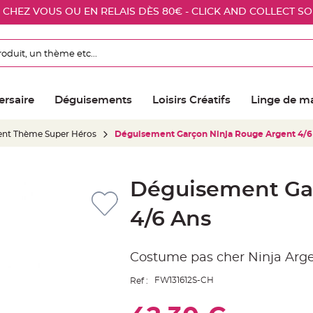
E CHEZ VOUS OU EN RELAIS DÈS 80€ - CLICK AND COLLECT S
ersaire
Déguisements
Loisirs Créatifs
Linge de m
nt Thème Super Héros
Déguisement Garçon Ninja Rouge Argent 4/6
Déguisement Ga
4/6 Ans
Costume pas cher Ninja Arge
FW131612S-CH
Ref :