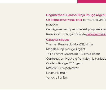
Mariage
the
Décoration
images
table
gallery
Déguisement Garçon Ninja Rouge Argent
mariage
Ce déguisement pas cher
comprend un Haut
Bougeoirs
masque
et
Ce déguisement pas cher est proposé a l'unit
Retrouvez un large choix de
déguisements
Photophores
Caractéristiques
Bougie
Theme : Peuple du MonDE, Ninja
décoration
Modele Ninja Rouge Argent
Centre
Taille Enfant 4/6ans de 104 cm a 116cm
de
Contenu : un Haut , le Pantalon, la tuniqu
table
Couleur Rouge ET Argent
Matière 100% polyester
&
Laver a la main
Vase
Vendu a l'unité
Mariage
Chemin
de
table
Mariage