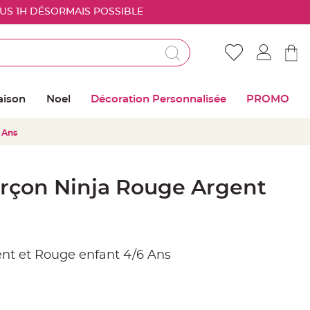
OUS 1H DÉSORMAIS POSSIBLE
Déjà client ?
Connectez vous pour retrouver vos coups de
aison
Noel
Décoration Personnalisée
PROMO
coeur
 Ans
Me connecter
Mot de passe oublié ?
rçon Ninja Rouge Argent
Nouveau client ?
Créer mon compte
nt et Rouge enfant 4/6 Ans