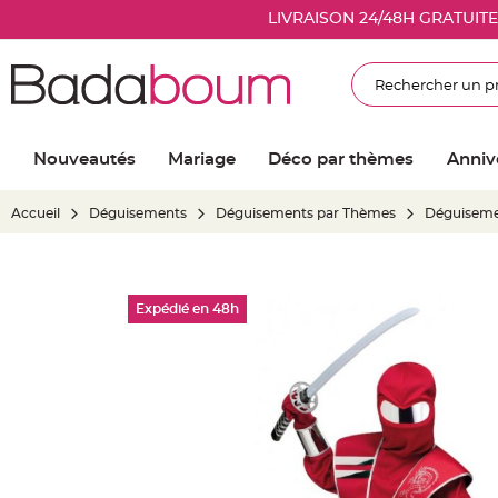
Nouveautés
LIVRAISON 24/48H GRATUIT
Mariage
Décoration
Rechercher
salle
mariage
Article
Nouveautés
Mariage
Déco par thèmes
Anniv
Lumineux
Ballon
Accueil
Déguisements
Déguisements par Thèmes
Déguiseme
mariage
&
Hélium
Skip
Banderole
Expédié en 48h
to
et
the
guirlande
end
mariage
of
Housse
the
de
images
chaise
gallery
mariage