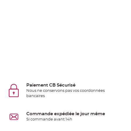
jetable
Chevalet
de
table
Mariage
Colombe,
Papillon,
Cage
oiseau
Confettis
et
Pétale
Paiement CB Sécurisé
de
Nous ne conservons pas vos coordonnées
rose
bancaires
Déco
Ardoise
Commande expédiée le jour même
Déco
Si commande avant 14h
Naturelle
Mariage