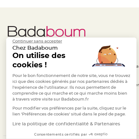
Deco
Paillette
et
Strass
Déco
Continuer sans accepter
Plume
Chez Badaboum
Mariage
Liens Utiles
On utilise des
Legal
Fleurs
cookies !
décoratives
- Questions / Réponses
- Conditions Généra
Mariage
- Nous contacter
Pour le bon fonctionnement de notre site, vous ne trouvez
- RGPD
Marque
ici que des cookies générés par nos partenaires dédiés à
- Suivre une commande
- Règles de confiden
place
l'expérience de l'utilisateur. Ils nous permettent de
comprendre ce qui marche et ce qui marche moins bien
- Retourner un article
- Cookies
et
à travers votre visite sur Badaboum.fr
porte
- Paiement Sécurisé
- Plan du site
Pour modifier vos préférences par la suite, cliquez sur le
nom
- Paiement en Plusieurs fois
lien 'Préférences de cookies' situé dans le pied de page.
Menu,
- Marques
Lire la politique de confidentialité & Partenaires
Carte
d'Invitation
Consentements certifiés par