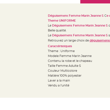
Mariage
the
Décoration
images
table
gallery
Déguisement Femme Marin Jeanne S
C
e 
mariage
Theme UNIFORME
Bougeoirs
Le
Déguisement Femme Marin Jeanne S
c
et
Belle qualité.
Le
Déguisement Femme Marin Jeanne S
s
Photophores
Retrouvez un large choix de
déguisements
Bougie
Caractéristiques
décoration
Theme : Uniforme
Centre
Modele Femme Marin Jeanne
de
Contenu la robe et le chapeau
table
Taille Femme Adulte S
Couleur Multicolore
&
Matière 100% polyester
Vase
Laver a la main
Mariage
Vendu a l'unité
Chemin
de
table
Mariage