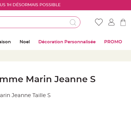
OUS 1H DÉSORMAIS POSSIBLE
Déjà client ?
Connectez vous pour retrouver vos coups de
aison
Noel
Décoration Personnalisée
PROMO
coeur
Me connecter
Mot de passe oublié ?
mme Marin Jeanne S
Nouveau client ?
in Jeanne Taille S
Créer mon compte