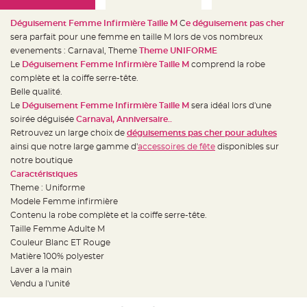
e
d
e
Déguisement Femme Infirmière Taille M
C
e déguisement pas cher
c
h
sera parfait pour une femme en taille M lors de vos nombreux
a
evenements : Carnaval, Theme
Theme UNIFORME
i
s
Le
Déguisement Femme Infirmière Taille M
comprend la robe
e
m
complète et la coiffe serre-tête.
a
Belle qualité.
r
i
Le
Déguisement Femme Infirmière Taille M
sera idéal lors d'une
a
g
soirée déguisée
Carnaval, Anniversaire..
e
Retrouvez un large choix de
déguisements pas cher pour adultes
ainsi que notre large gamme d'
accessoires de fête
disponibles sur
L
a
notre boutique
n
t
Caractéristiques
e
Theme : Uniforme
r
n
Modele Femme infirmière
e
v
Contenu la robe complète et la coiffe serre-tête.
o
Taille Femme Adulte M
l
a
Couleur Blanc ET Rouge
n
t
Matière 100% polyester
e
Laver a la main
e
t
Vendu a l'unité
f
l
o