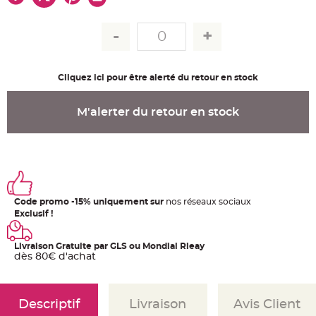
u
m
B
a
n
d
e
r
Cliquez ici pour être alerté du retour en stock
o
l
e
e
M'alerter du retour en stock
t
g
u
i
r
l
a
n
d
e
Code promo -15% uniquement sur
nos réseaux sociaux
m
a
Exclusif !
r
i
a
g
Livraison Gratuite par GLS ou Mondial Rleay
e
dès 80€ d'achat
H
o
u
s
Descriptif
Livraison
Avis Client
s