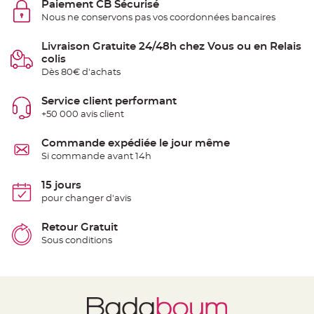
Paiement CB Sécurisé
t
t
Nous ne conservons pas vos coordonnées bancaires
a
n
t
Livraison Gratuite 24/48h chez Vous ou en Relais
e
colis
N
Dès 80€ d'achats
o
e
u
Service client performant
d
h
+50 000 avis client
o
u
s
Commande expédiée le jour même
s
e
Si commande avant 14h
d
e
c
15 jours
h
a
pour changer d'avis
i
s
e
Retour Gratuit
d
e
Sous conditions
M
a
r
i
a
g
e