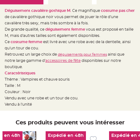
e
d
e
Déguisement cavalière gothique M.
Ce magnifique
costume pas cher
c
h
de cavalière gothique noir vous permet de jouer le rôle d'une
a
cavalière très sexy, mais très sombre à la fois.
i
s
De grande qualité, ce
déguisement femme
vous est proposé en taille
e
m
M, mais d'autres tailles sont également disponibles.
a
Ce
costume femme
est livré avec une robe avec de la dentelle, ainsi
r
i
qu'un tour de cou.
a
g
Retrouvez un large choix de
ainsi que
déguisements pour femmes
e
notre large gamme d'
accessoires de fête
disponibles sur notre
boutique.
L
a
Caractéristiques
n
t
Thème : Vampires et chauve souris
e
Taille : M
r
n
Couleur : Noir
e
v
Vendu avec une robe et un tour de cou.
o
Vendu à l'unité
l
a
n
t
e
Ces produits peuvent vous intéresser
e
t
f
l
é en 48h
Expédié en 48h
Expédié en 
o