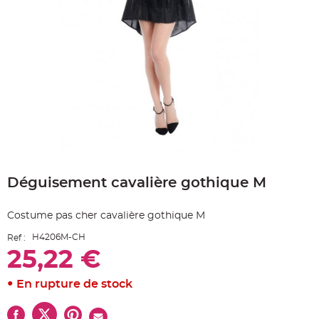
e
A
r
t
i
c
l
e
L
u
m
i
n
e
u
x
Skip
B
to
a
Déguisement cavalière gothique M
the
l
beginning
l
o
of
n
Costume pas cher cavalière gothique M
the
m
a
images
r
H4206M-CH
Ref :
gallery
i
25,22 €
a
g
e
&
En rupture de stock
H
é
l
i