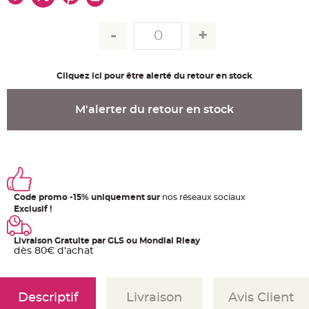
u
m
B
a
n
d
e
r
Cliquez ici pour être alerté du retour en stock
o
l
e
e
M'alerter du retour en stock
t
g
u
i
r
l
a
n
d
e
Code promo -15% uniquement sur
nos réseaux sociaux
m
a
Exclusif !
r
i
a
g
Livraison Gratuite par GLS ou Mondial Rleay
e
dès 80€ d'achat
H
o
u
s
Descriptif
Livraison
Avis Client
s