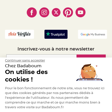
- Qui somme-nous ?
a
- Paiement en Plusieurs fois
- Cookies
- Obtenez des Remises
r
- Marques
- Plan du site
i
- Livraison Rapide 24h
a
- Mandat Administratif
g
e
- Recrutement
B
o
u
g
e
o
Inscrivez-vous à notre newsletter
i
r
s
e
Inscription
Continuer sans accepter
t
Chez Badaboum
P
h
On utilise des
o
t
Espace Pro
cookies !
o
p
h
Demander un devis
o
Pour le bon fonctionnement de notre site, vous ne trouvez ici
r
que des cookies générés par nos partenaires dédiés à
e
s
l'expérience de l'utilisateur. Ils nous permettent de
comprendre ce qui marche et ce qui marche moins bien à
B
travers votre visite sur Badaboum.fr
o
u