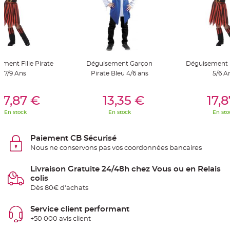
S
u
s
p
e
n
s
i
o
n
ment Fille Pirate
Déguisement Garçon
Déguisement Fi
b
o
7/9 Ans
Pirate Bleu 4/6 ans
5/6 A
u
l
e
er Au Panier
Ajouter Au Panier
Ajouter A
p
17,87 €
13,35 €
17,
a
p
En stock
En stock
En sto
i
e
r
Paiement CB Sécurisé
T
Nous ne conservons pas vos coordonnées bancaires
a
p
i
s
Livraison Gratuite 24/48h chez Vous ou en Relais
d
colis
e
s
Dès 80€ d'achats
a
l
l
Service client performant
e
e
+50 000 avis client
t
T