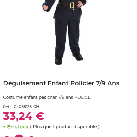
e
A
r
t
i
c
l
e
L
u
m
i
n
e
u
x
B
Skip
a
to
l
Déguisement Enfant Policier 7/9 Ans
the
l
o
beginning
n
of
m
Costume enfant pas cher 7/9 ans POLICE
a
the
r
images
i
C4085128-CH
Ref :
gallery
a
g
33,24 €
e
&
H
En stock
( Plus que 1 produit disponible )
é
l
i