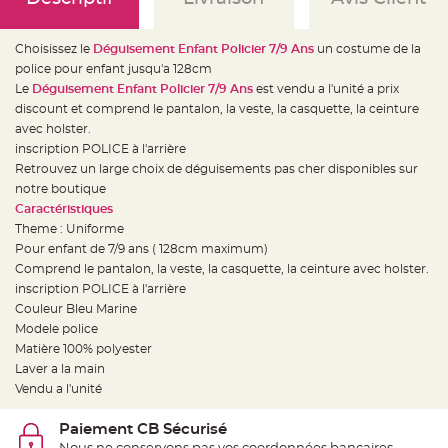
e
d
e
c
Choisissez le
Déguisement Enfant Policier 7/9 Ans
un costume de la
h
a
police pour enfant jusqu'a 128cm
i
s
Le
Déguisement Enfant Policier 7/9 Ans
est vendu a l'unité a prix
e
discount et comprend le pantalon, la veste, la casquette, la ceinture
m
a
avec holster.
r
i
inscription POLICE à l'arrière
a
Retrouvez un large choix de déguisements pas cher disponibles sur
g
e
notre boutique
Caractéristiques
L
a
Theme : Uniforme
n
Pour enfant de 7/9 ans ( 128cm maximum)
t
e
Comprend le pantalon, la veste, la casquette, la ceinture avec holster.
r
n
inscription POLICE à l'arrière
e
Couleur Bleu Marine
v
o
Modele police
l
a
Matière 100% polyester
n
Laver a la main
t
e
Vendu a l'unité
e
t
f
Paiement CB Sécurisé
l
o