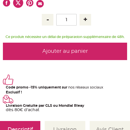
u
m
B
a
n
d
e
r
o
Ce produit nécessite un délai de préparation supplémentaire de 48h.
l
e
e
t
Ajouter au panier
g
u
i
r
l
a
n
d
e
m
a
Code promo -15% uniquement sur
nos réseaux sociaux
r
Exclusif !
i
a
g
e
Livraison Gratuite par GLS ou Mondial Rleay
dès 80€ d'achat
H
o
u
s
s
Descriptif
Livraison
Avis Client