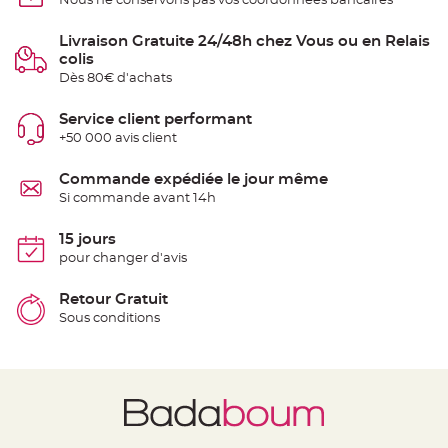
Nous ne conservons pas vos coordonnées bancaires
t
t
a
Livraison Gratuite 24/48h chez Vous ou en Relais
n
t
colis
e
Dès 80€ d'achats
N
o
Service client performant
e
u
+50 000 avis client
d
h
o
Commande expédiée le jour même
u
s
Si commande avant 14h
s
e
d
15 jours
e
c
pour changer d'avis
h
a
i
Retour Gratuit
s
e
Sous conditions
d
e
M
a
r
i
a
g
e