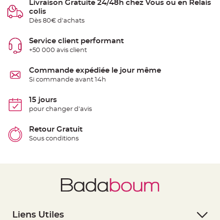
Livraison Gratuite 24/48h chez Vous ou en Relais
t
t
colis
a
Dès 80€ d'achats
n
t
e
Service client performant
N
+50 000 avis client
o
e
u
Commande expédiée le jour même
d
h
Si commande avant 14h
o
u
s
15 jours
s
e
pour changer d'avis
d
e
c
Retour Gratuit
h
a
Sous conditions
i
s
e
d
e
M
a
r
i
a
g
e
Liens Utiles