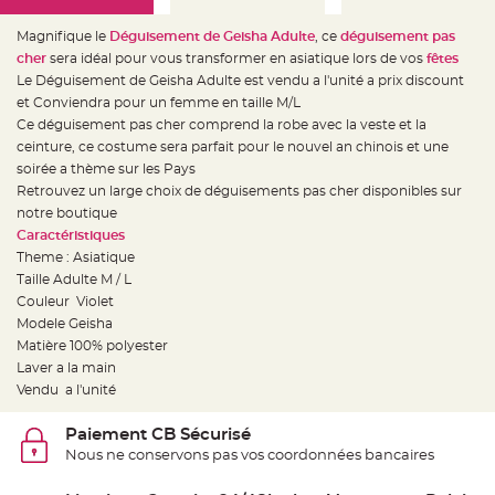
e
d
e
Magnifique le
Déguisement de Geisha Adulte
, ce
déguisement pas
c
h
cher
sera idéal pour vous transformer en asiatique lors de vos
fêtes
a
Le Déguisement de Geisha Adulte est vendu a l'unité a prix discount
i
s
et Conviendra pour un femme en taille M/L
e
m
Ce déguisement pas cher comprend la robe avec la veste et la
a
ceinture, ce costume sera parfait pour le nouvel an chinois et une
r
i
soirée a thème sur les Pays
a
g
Retrouvez un large choix de déguisements pas cher disponibles sur
e
notre boutique
Caractéristiques
L
a
Theme : Asiatique
n
t
Taille Adulte M / L
e
Couleur Violet
r
n
Modele Geisha
e
v
Matière 100% polyester
o
Laver a la main
l
a
Vendu a l'unité
n
t
e
Paiement CB Sécurisé
e
t
Nous ne conservons pas vos coordonnées bancaires
f
l
o