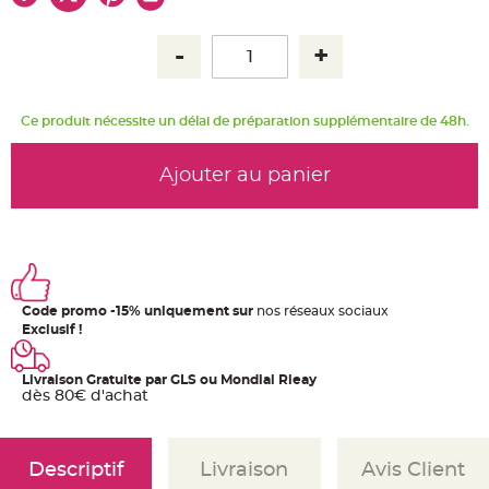
u
m
B
a
n
d
e
r
Ce produit nécessite un délai de préparation supplémentaire de 48h.
o
l
e
e
Ajouter au panier
t
g
u
i
r
l
a
n
d
e
Code promo -15% uniquement sur
nos réseaux sociaux
m
a
Exclusif !
r
i
a
g
Livraison Gratuite par GLS ou Mondial Rleay
e
dès 80€ d'achat
H
o
u
s
Descriptif
Livraison
Avis Client
s