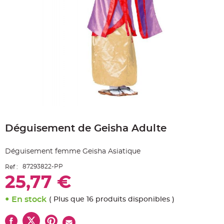
e
A
r
t
i
c
l
e
L
u
m
i
n
e
u
x
Skip
B
to
a
Déguisement de Geisha Adulte
the
l
beginning
l
o
of
n
Déguisement femme Geisha Asiatique
the
m
a
images
r
87293822-PP
Ref :
gallery
i
25,77 €
a
g
e
&
En stock
( Plus que 16 produits disponibles )
H
é
l
i