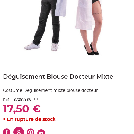
e
A
r
t
i
c
l
e
L
u
m
i
n
e
u
x
Skip
B
to
a
Déguisement Blouse Docteur Mixte
the
l
beginning
l
o
of
n
Costume Déguisement mixte blouse docteur
the
m
a
images
r
87287586-PP
Ref :
gallery
i
17,50 €
a
g
e
&
En rupture de stock
H
é
l
i