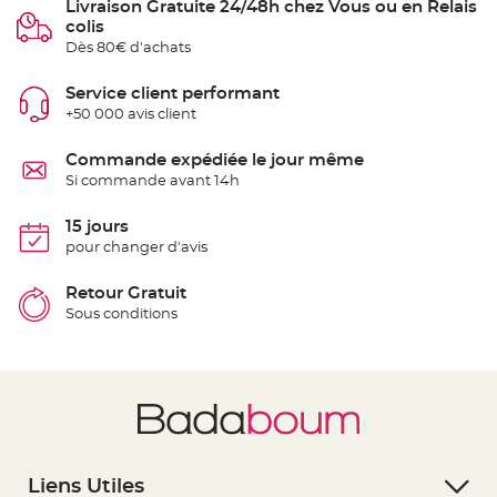
Livraison Gratuite 24/48h chez Vous ou en Relais
t
t
colis
a
Dès 80€ d'achats
n
t
e
Service client performant
N
+50 000 avis client
o
e
u
Commande expédiée le jour même
d
h
Si commande avant 14h
o
u
s
15 jours
s
e
pour changer d'avis
d
e
c
Retour Gratuit
h
a
Sous conditions
i
s
e
d
e
M
a
r
i
a
g
e
Liens Utiles