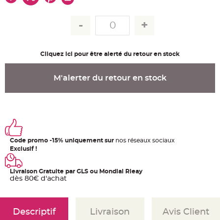
u
m
B
a
n
d
e
r
Cliquez ici pour être alerté du retour en stock
o
l
e
e
M'alerter du retour en stock
t
g
u
i
r
l
a
n
d
e
Code promo -15% uniquement sur
nos réseaux sociaux
m
a
Exclusif !
r
i
a
g
Livraison Gratuite par GLS ou Mondial Rleay
e
dès 80€ d'achat
H
o
u
s
Descriptif
Livraison
Avis Client
s