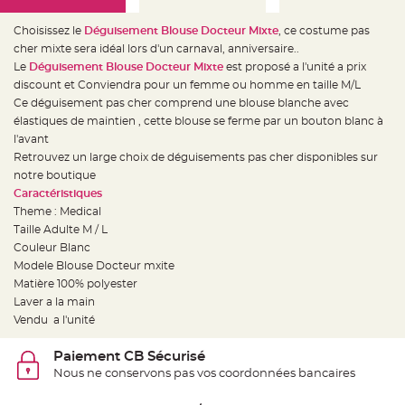
e
d
e
Choisissez le
Déguisement Blouse Docteur Mixte
, ce costume pas
c
h
cher mixte sera idéal lors d'un carnaval, anniversaire..
a
Le
Déguisement Blouse Docteur Mixte
est proposé a l'unité a prix
i
s
discount et Conviendra pour un femme ou homme en taille M/L
e
m
Ce déguisement pas cher comprend une blouse blanche avec
a
élastiques de maintien , cette blouse se ferme par un bouton blanc à
r
i
l'avant
a
g
Retrouvez un large choix de déguisements pas cher disponibles sur
e
notre boutique
Caractéristiques
L
a
Theme : Medical
n
t
Taille Adulte M / L
e
Couleur Blanc
r
n
Modele Blouse Docteur mxite
e
v
Matière 100% polyester
o
Laver a la main
l
a
Vendu a l'unité
n
t
e
Paiement CB Sécurisé
e
t
Nous ne conservons pas vos coordonnées bancaires
f
l
o