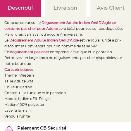
e
d
Descriptif
Livraison
Avis Client
e
c
h
a
i
Coup de coeur sur le
Déguisement Adulte Indien Oeil D'Aigle ce
s
costume pas cher pour Adulte
sera idéal pour vos soirées déguisées
e
m
Mardi gras, carnaval, ou encore Anniversaire..
a
r
Le
Déguisement Adulte Indien Oeil D'Aigle
est vendu a l'unité a prix
i
discount et Conviendra pour un homme de taille S/M
a
g
Ce
déguisement pas cher
comprend la tunique et le pantalon.
e
Retrouvez un large choix de déguisements pas cher disponibles sur
L
notre boutique
a
Caractéristiques
n
t
Theme : Western
e
r
Taille Adulte S/M
n
Couleur Marron
e
v
Contenu : la tunique et le pantalon.
o
l
Modele Indien oEIL D'aigle
a
Matière 100% polyester
n
t
Laver a la main
e
e
Vendu a l'unité
t
f
l
Paiement CB Sécurisé
o