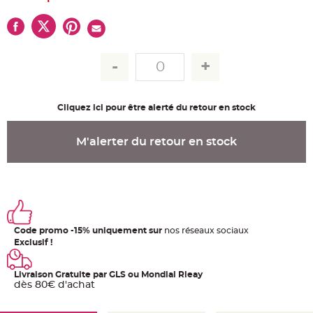
u
m
B
a
n
d
e
r
o
l
e
Cliquez ici pour être alerté du retour en stock
e
t
g
u
M'alerter du retour en stock
i
r
l
a
n
d
e
m
a
r
i
Code promo -15% uniquement sur
nos réseaux sociaux
a
Exclusif !
g
e
H
Livraison Gratuite par GLS ou Mondial Rleay
o
dès 80€ d'achat
u
s
s