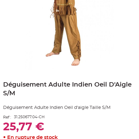
e
A
r
t
i
c
l
e
L
u
m
i
n
e
u
x
B
Skip
a
to
l
Déguisement Adulte Indien Oeil D'Aigle
the
l
o
beginning
n
S/M
of
m
a
the
r
images
i
Déguisement Adulte Indien Oeil d'aigle Taille S/M
gallery
a
g
31.250677.04-CH
Ref :
e
&
25,77 €
H
é
l
i
En rupture de stock