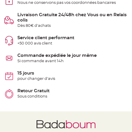
t
Nous ne conservons pas vos coordonnées bancaires
t
a
n
Livraison Gratuite 24/48h chez Vous ou en Relais
t
colis
e
Dès 80€ d'achats
N
o
e
Service client performant
u
+50 000 avis client
d
h
o
u
Commande expédiée le jour même
s
Si commande avant 14h
s
e
d
e
15 jours
c
pour changer d'avis
h
a
i
s
Retour Gratuit
e
Sous conditions
d
e
M
a
r
i
a
g
e