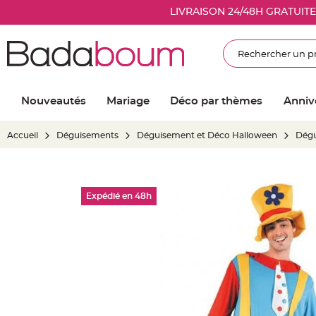
Nouveautés
LIVRAISON 24/48H GRATUIT
Mariage
Décoration
Rechercher
salle
mariage
Article
Nouveautés
Mariage
Déco par thèmes
Anniv
Lumineux
Ballon
Accueil
Déguisements
Déguisement et Déco Halloween
Dég
mariage
&
Hélium
Skip
Banderole
Expédié en 48h
to
et
the
guirlande
end
mariage
of
Housse
the
de
images
chaise
gallery
mariage