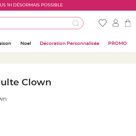
OUS 1H DÉSORMAIS POSSIBLE
Déjà client ?
Connectez vous pour retrouver vos coups de
aison
Noel
Décoration Personnalisée
PROMO
coeur
Me connecter
Mot de passe oublié ?
ulte Clown
Nouveau client ?
own
Créer mon compte