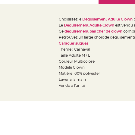
Mariage
the
Décoration
images
table
gallery
Choisissez le
Déguisement Adulte Clown
p
mariage
Le
Déguisement Adulte Clown
est vendu a
Bougeoirs
Ce
déguisement pas cher de clown
compre
et
Retrouvez un large choix de déguisements
Caractéristiques
Photophores
Theme : Carnaval
Bougie
Taille Adulte M / L
décoration
Couleur Multicolore
Centre
Modele Clown
de
Matière 100% polyester
Laver a la main
table
Vendu a l'unité
&
Vase
Mariage
Chemin
de
table
Mariage