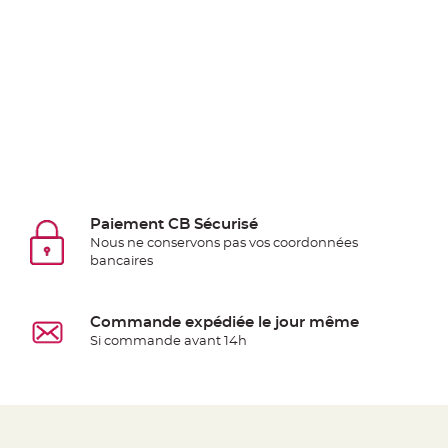
jetable
Chevalet
de
table
Mariage
Colombe,
Papillon,
Cage
oiseau
Paiement CB Sécurisé
Confettis
Nous ne conservons pas vos coordonnées
et
bancaires
Pétale
de
Commande expédiée le jour même
rose
Si commande avant 14h
Déco
Ardoise
Déco
Naturelle
Mariage