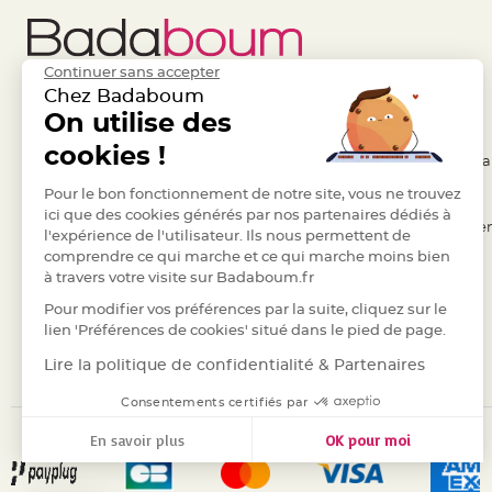
Deco
Paillette
et
Continuer sans accepter
Chez Badaboum
Strass
Liens Utiles
On utilise des
Legal
Déco
cookies !
Plume
- Questions / Réponses
- Conditions Généra
Mariage
- Nous contacter
Pour le bon fonctionnement de notre site, vous ne trouvez
- RGPD
Fleurs
ici que des cookies générés par nos partenaires dédiés à
- Suivre une commande
- Règles de confiden
décoratives
l'expérience de l'utilisateur. Ils nous permettent de
Mariage
comprendre ce qui marche et ce qui marche moins bien
- Retourner un article
- Cookies
à travers votre visite sur Badaboum.fr
Marque
- Paiement Sécurisé
- Plan du site
place
Pour modifier vos préférences par la suite, cliquez sur le
- Paiement en Plusieurs fois
lien 'Préférences de cookies' situé dans le pied de page.
et
- Marques
porte
Lire la politique de confidentialité & Partenaires
nom
Consentements certifiés par
Menu,
En savoir plus
OK pour moi
Carte
d'Invitation
Axeptio consent
Plateforme de Gestion du Consentement : Personnalisez vos