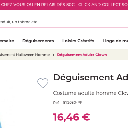
E CHEZ VOUS OU EN RELAIS DÈS 80€ - CLICK AND COLLECT S
ersaire
Déguisements
Loisirs Créatifs
Linge de m
uisement Halloween Homme
Déguisement Adulte Clown
Déguisement Ad
Costume adulte homme Cl
872050-PP
Ref :
16,46 €