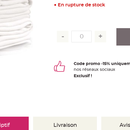
En rupture de stock
Code promo -15% uniquem
nos
ré
seaux
sociaux
Exclusif !
ptif
Livraison
Avis