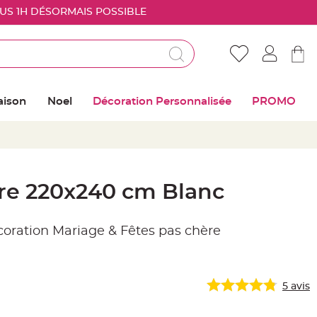
OUS 1H DÉSORMAIS POSSIBLE
Déjà client ?
Connectez vous pour retrouver vos coups de
aison
Noel
Décoration Personnalisée
PROMO
coeur
Me connecter
Mot de passe oublié ?
ire 220x240 cm Blanc
Nouveau client ?
écoration Mariage & Fêtes pas chère
Créer mon compte
5
avis