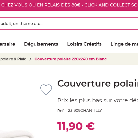
E CHEZ VOUS OU EN RELAIS DÈS 80€ - CLICK AND COLLECT S
ersaire
Déguisements
Loisirs Créatifs
Linge de m
polaire & Plaid
Couverture polaire 220x240 cm Blanc
Couverture pola
Prix les plus bas sur votre d
231909CHANTILLY
Ref :
11,90 €