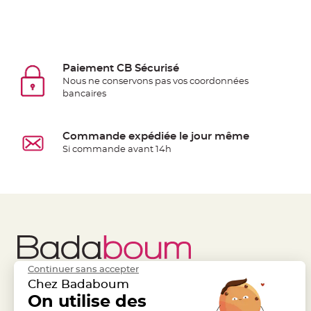
jetable
Chevalet
de
table
Paiement CB Sécurisé
Mariage
Nous ne conservons pas vos coordonnées
Colombe,
bancaires
Papillon,
Cage
Commande expédiée le jour même
oiseau
Si commande avant 14h
Confettis
et
Pétale
de
rose
Déco
Ardoise
Continuer sans accepter
Déco
Chez Badaboum
Naturelle
Liens Utiles
On utilise des
Legal
Mariage