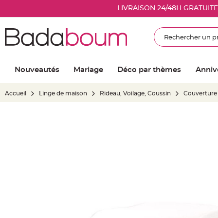
Nouveautés
LIVRAISON 24/48H GRATUIT
Mariage
Décoration
Rechercher
salle
mariage
Article
Nouveautés
Mariage
Déco par thèmes
Anniv
Lumineux
Ballon
Accueil
Linge de maison
Rideau, Voilage, Coussin
Couverture 
mariage
&
Hélium
Skip
Banderole
to
et
the
guirlande
end
mariage
of
Housse
the
de
images
chaise
gallery
mariage