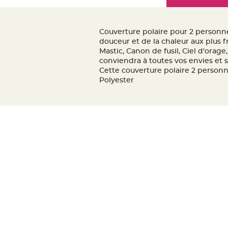
Mariage
the
Décoration
images
table
gallery
Couverture polaire pour 2 personne
mariage
douceur et de la chaleur aux plus fr
Bougeoirs
Mastic, Canon de fusil, Ciel d'ora
conviendra à toutes vos envies et 
et
Cette couverture polaire 2 personne
Photophores
Polyester
Bougie
décoration
Centre
de
table
&
Vase
Mariage
Chemin
de
table
Mariage