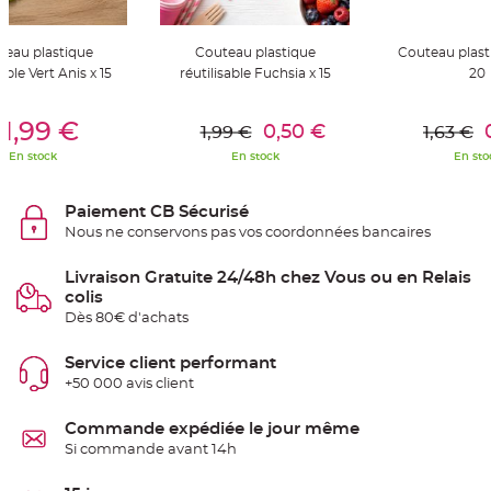
S
u
s
p
teau plastique
Couteau plastique
Couteau plasti
e
sable Vert Anis x 15
réutilisable Fuchsia x 15
20
n
s
i
er Au Panier
Ajouter Au Panier
Ajouter A
o
1,99 €
n
0,50 €
1,99 €
1,63 €
b
o
En stock
En stock
En sto
u
l
e
p
Paiement CB Sécurisé
a
p
Nous ne conservons pas vos coordonnées bancaires
i
e
r
Livraison Gratuite 24/48h chez Vous ou en Relais
colis
T
Dès 80€ d'achats
a
p
i
s
Service client performant
d
+50 000 avis client
e
s
a
l
Commande expédiée le jour même
l
Si commande avant 14h
e
e
t
T