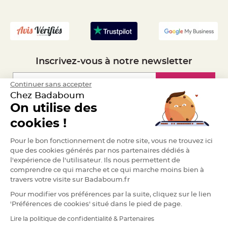
a
- Recrutement
r
i
a
g
e
Inscrivez-vous à notre newsletter
B
o
u
Inscription
Continuer sans accepter
g
e
Chez Badaboum
o
i
On utilise des
r
Espace Pro
s
cookies !
e
t
P
Demander un devis
Pour le bon fonctionnement de notre site, vous ne trouvez ici
h
o
que des cookies générés par nos partenaires dédiés à
t
o
l'expérience de l'utilisateur. Ils nous permettent de
p
comprendre ce qui marche et ce qui marche moins bien à
h
o
travers votre visite sur Badaboum.fr
r
e
Pour modifier vos préférences par la suite, cliquez sur le lien
s
'Préférences de cookies' situé dans le pied de page.
B
o
Lire la politique de confidentialité & Partenaires
RGPD
u