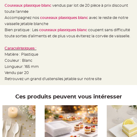
e
d
Couteaux plastique blanc
vendus par lot de 20 pièce à prix discount
e
toute l'année
c
h
Accompagnez nos
couteaux plastiques blanc
avec le reste de notre
a
i
vaisselle jetable blanche
s
Bien pratique : Les
couteaux plastiques blanc
coupent sans difficulté
e
m
toute sortes d'aliments et de plus vous éviterez la corvée de vaisselle.
a
r
i
Caractéristiques :
a
g
Matière : Plastique
e
Couleur : Blanc
L
Longueur: 165 mm
a
Vendu par 20
n
t
Retrouvez un grand d'ustensiles jetable sur notre site
e
r
n
e
v
Ces produits peuvent vous intéresser
o
l
a
n
t
e
e
t
f
l
o