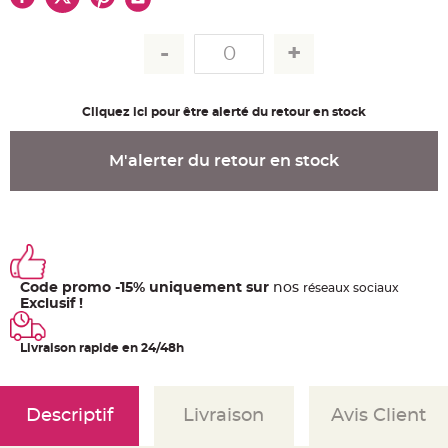
u
m
B
a
n
d
e
r
Cliquez ici pour être alerté du retour en stock
o
l
e
e
M'alerter du retour en stock
t
g
u
i
r
l
a
n
d
e
Code promo -15% uniquement sur
nos
m
ré
seaux
sociaux
a
Exclusif !
r
i
a
g
Livraison rapide en 24/48h
e
H
o
Descriptif
Livraison
Avis Client
u
s
s