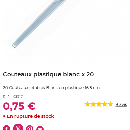
e
A
r
t
i
c
l
e
L
u
m
i
n
e
u
x
Skip
B
to
a
Couteaux plastique blanc x 20
the
l
beginning
l
o
of
n
20 Couteaux jetables Blanc en plastique 16.5 cm
the
m
a
images
r
43217
Ref :
gallery
i
a
0,75 €
9
avis
g
e
&
En rupture de stock
H
é
l
i