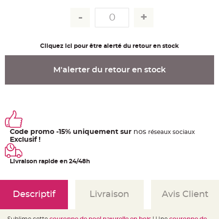
u
m
B
a
n
d
Cliquez ici pour être alerté du retour en stock
e
r
o
l
M'alerter du retour en stock
e
e
t
g
u
i
r
l
a
n
d
Code promo -15% uniquement sur
nos
ré
seaux
sociaux
e
Exclusif !
m
a
r
i
Livraison rapide en 24/48h
a
g
e
H
Descriptif
Livraison
Avis Client
o
u
s
s
Sublime cette
couronne de noel naturelle en bois
! Une
couronne de