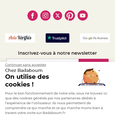
- Paiement Sécurisé
- Règles de confidentialité
S
- Qui somme-nous ?
u
- Paiement en Plusieurs fois
s
- Cookies
- Obtenez des Remises
p
- Marques
e
- Plan du site
- Livraison Rapide 24h
n
s
- Mandat Administratif
i
o
- Recrutement
n
b
o
u
l
e
p
a
Inscrivez-vous à notre newsletter
p
i
e
r
Inscription
Continuer sans accepter
Chez Badaboum
T
a
On utilise des
p
Espace Pro
i
cookies !
s
d
e
Demander un devis
s
Pour le bon fonctionnement de notre site, vous ne trouvez ici
a
que des cookies générés par nos partenaires dédiés à
l
l
l'expérience de l'utilisateur. Ils nous permettent de
e
comprendre ce qui marche et ce qui marche moins bien à
e
t
travers votre visite sur Badaboum.fr
T