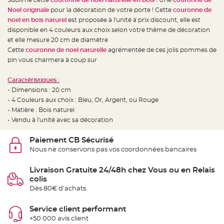
e
d
Noel originale
pour la décoration de votre porte ! Cette
couronne de
e
c
noel en bois naturel
est proposée à l'unité à prix discount, elle est
h
disponible en 4 couleurs aux choix selon votre thème de décoration
a
i
et elle mesure 20 cm de diamètre
s
e
Cette
couronne de noel naturelle
agrémentée de ces jolis pommes de
m
pin vous charmera à coup sur
a
r
i
a
Caractéristiques :
g
- Dimensions : 20 cm
e
- 4 Couleurs aux choix : Bleu, Or, Argent, ou Rouge
L
- Matière : Bois naturel
a
n
- Vendu à l'unité avec sa décoration
t
e
r
Paiement CB Sécurisé
n
Nous ne conservons pas vos coordonnées bancaires
e
v
o
l
Livraison Gratuite 24/48h chez Vous ou en Relais
a
colis
n
t
Dès 80€ d'achats
e
e
t
Service client performant
f
l
+50 000 avis client
o