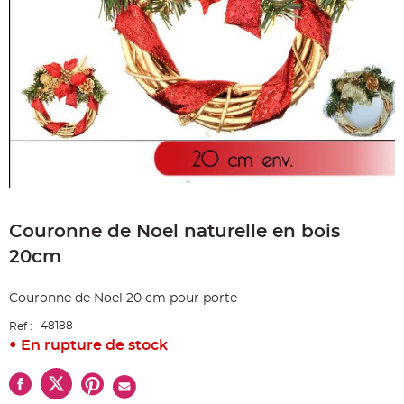
e
A
r
t
i
c
l
e
L
u
m
i
n
e
u
x
Skip
B
to
a
Couronne de Noel naturelle en bois
the
l
beginning
l
20cm
o
of
n
the
m
a
images
Couronne de Noel 20 cm pour porte
r
gallery
i
a
48188
Ref :
g
e
En rupture de stock
&
H
é
l
i