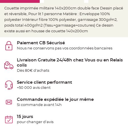
e
d
e
Couette imprimée militaire 140x200cm double face Dessin placé
c
et réversible, Pour lit 1 personne Matière : Enveloppe 100%
h
a
polyester Intérieur fibre 100% polyester, garnissage 300gr/m2,
i
s
poids total 400gr/m2 (Tissu+garnissage+coutures) Ce dessin
e
existe aussi en housse de couette 140x200cm
m
a
r
i
Paiement CB Sécurisé
a
Nous ne conservons pas vos coordonnées bancaires
g
e
Livraison Gratuite 24/48h chez Vous ou en Relais
L
colis
a
n
Dès 80€ d'achats
t
e
r
Service client performant
n
e
+50 000 avis client
v
o
l
Commande expédiée le jour même
a
n
Si commande avant 14h
t
e
e
15 jours
t
f
pour changer d'avis
l
o