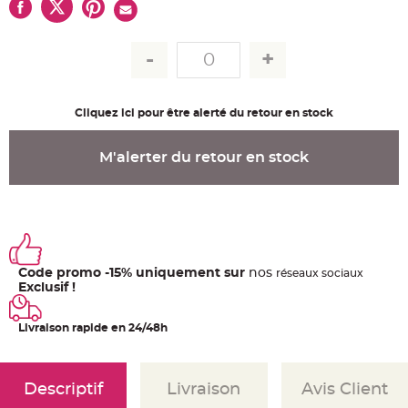
u
m
B
a
n
d
e
r
o
Cliquez ici pour être alerté du retour en stock
l
e
e
t
M'alerter du retour en stock
g
u
i
r
l
a
n
d
e
m
Code promo -15% uniquement sur
nos
a
ré
seaux
sociaux
r
Exclusif !
i
a
g
e
Livraison rapide en 24/48h
H
o
u
Descriptif
Livraison
Avis Client
s
s