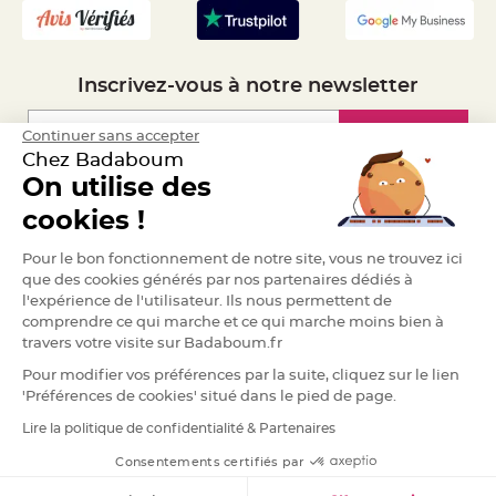
S
u
s
p
e
n
Inscrivez-vous à notre newsletter
s
i
o
n
Inscription
Continuer sans accepter
b
o
Chez Badaboum
u
l
On utilise des
e
Espace Pro
p
cookies !
a
p
i
Demander un devis
Pour le bon fonctionnement de notre site, vous ne trouvez ici
e
r
que des cookies générés par nos partenaires dédiés à
l'expérience de l'utilisateur. Ils nous permettent de
T
comprendre ce qui marche et ce qui marche moins bien à
a
p
travers votre visite sur Badaboum.fr
i
s
Pour modifier vos préférences par la suite, cliquez sur le lien
d
e
'Préférences de cookies' situé dans le pied de page.
s
a
Lire la politique de confidentialité & Partenaires
l
RGPD
l
e
Consentements certifiés par
e
t
T