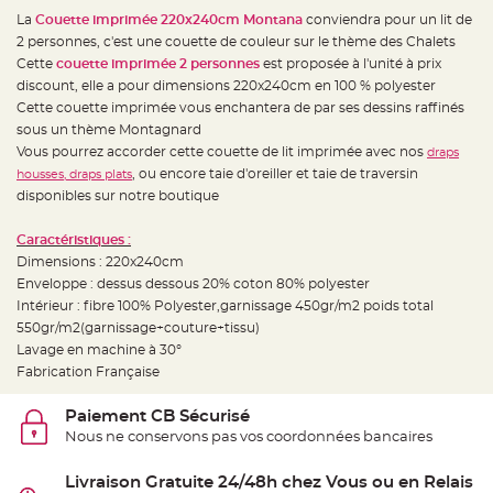
e
d
La
Couette imprimée 220x240cm Montana
conviendra pour un lit de
e
2 personnes, c'est une couette de couleur sur le thème des Chalets
c
h
Cette
couette imprimée 2 personnes
est proposée à l'unité à prix
a
i
discount, elle a pour dimensions 220x240cm en 100 % polyester
s
Cette couette imprimée vous enchantera de par ses dessins raffinés
e
m
sous un thème Montagnard
a
r
Vous pourrez accorder cette couette de lit imprimée avec nos
draps
i
, ou encore taie d'oreiller et taie de traversin
housses, draps plats
a
g
disponibles sur notre boutique
e
L
Caractéristiques :
a
Dimensions : 220x240cm
n
t
Enveloppe : dessus dessous 20% coton 80% polyester
e
r
Intérieur : fibre 100% Polyester,garnissage 450gr/m2 poids total
n
550gr/m2(garnissage+couture+tissu)
e
v
Lavage en machine à 30°
o
l
Fabrication Française
a
n
t
Paiement CB Sécurisé
e
e
Nous ne conservons pas vos coordonnées bancaires
t
f
l
Livraison Gratuite 24/48h chez Vous ou en Relais
o