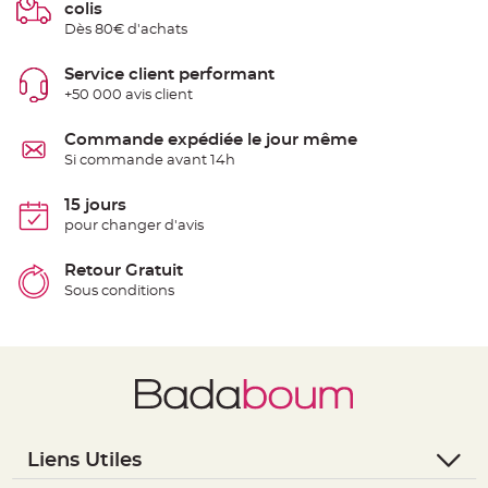
colis
t
t
Dès 80€ d'achats
a
n
t
Service client performant
e
+50 000 avis client
N
o
e
Commande expédiée le jour même
u
Si commande avant 14h
d
h
o
u
15 jours
s
pour changer d'avis
s
e
d
e
Retour Gratuit
c
Sous conditions
h
a
i
s
e
d
e
M
a
r
i
a
g
Liens Utiles
e