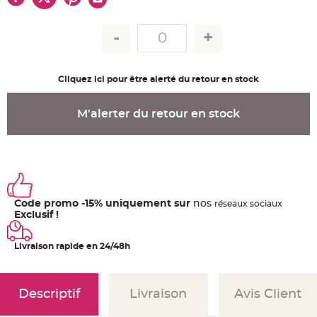
u
m
B
a
n
d
e
r
Cliquez ici pour être alerté du retour en stock
o
l
e
e
M'alerter du retour en stock
t
g
u
i
r
l
a
n
d
e
Code promo -15% uniquement sur
nos
m
ré
seaux
sociaux
a
Exclusif !
r
i
a
g
Livraison rapide en 24/48h
e
H
o
Descriptif
Livraison
Avis Client
u
s
s