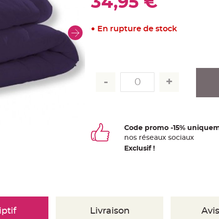
34,95 €
En rupture de stock
Code promo -15% uniquem
nos
ré
seaux
sociaux
Exclusif !
ptif
Livraison
Avis