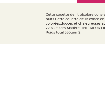
Mariage
the
Décoration
images
table
gallery
Cette couette de lit bicolore conv
mariage
nuits Cette couette de lit existe e
Bougeoirs
colorées,douces et chaleureuses app
220x240 cm Matière : INTÉRIEUR Fi
et
Poids total 550gr/m2
Photophores
Bougie
décoration
Centre
de
table
&
Vase
Mariage
Chemin
de
table
Mariage