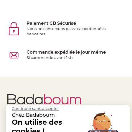
jetable
Chevalet
de
Paiement CB Sécurisé
table
Nous ne conservons pas vos coordonnées
Mariage
bancaires
Colombe,
Papillon,
Commande expédiée le jour même
Cage
Si commande avant 14h
oiseau
Confettis
et
Pétale
de
rose
Déco
Continuer sans accepter
Ardoise
Chez Badaboum
Déco
Liens Utiles
On utilise des
Legal
Naturelle
cookies !
Mariage