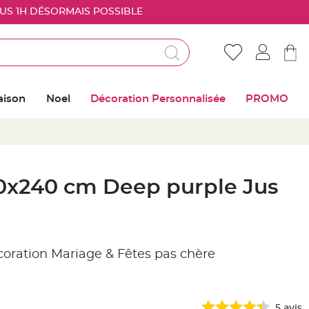
OUS 1H DÉSORMAIS POSSIBLE
Déjà client ?
Connectez vous pour retrouver vos coups de
aison
Noel
Décoration Personnalisée
PROMO
coeur
Me connecter
Mot de passe oublié ?
20x240 cm Deep purple Jus
Nouveau client ?
Créer mon compte
écoration Mariage & Fêtes pas chère
5
avis