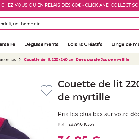
E CHEZ VOUS OU EN RELAIS DÈS 80€ - CLICK AND COLLECT S
ersaire
Déguisements
Loisirs Créatifs
Linge de m
personnes
Couette de lit 220x240 cm Deep purple Jus de myrtille
Couette de lit 2
de myrtille
Prix les plus bas sur votre d
285946-10534
Ref :