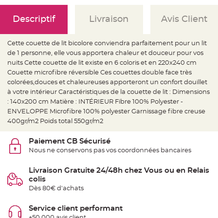
e
d
e
Descriptif
Livraison
Avis Client
c
h
a
i
s
Cette couette de lit bicolore conviendra parfaitement pour un lit
e
de 1 personne, elle vous apportera chaleur et douceur pour vos
m
a
nuits Cette couette de lit existe en 6 coloris et en 220x240 cm
r
i
Couette microfibre réversible Ces couettes double face très
a
colorées,douces et chaleureuses apporteront un confort douillet
g
e
à votre intérieur Caractéristiques de la couette de lit : Dimensions
: 140x200 cm Matière : INTÉRIEUR Fibre 100% Polyester -
L
a
ENVELOPPE Microfibre 100% polyester Garnissage fibre creuse
n
400gr/m2 Poids total 550gr/m2
t
e
r
n
Paiement CB Sécurisé
e
Nous ne conservons pas vos coordonnées bancaires
v
o
l
a
Livraison Gratuite 24/48h chez Vous ou en Relais
n
colis
t
e
Dès 80€ d'achats
e
t
f
Service client performant
l
o
+50 000 avis client