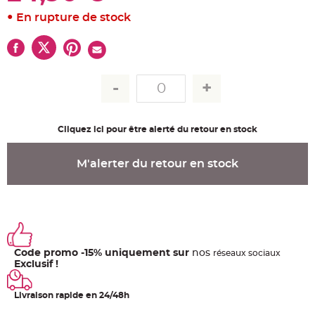
u
m
En rupture de stock
B
a
n
d
e
r
o
l
e
e
t
g
Cliquez ici pour être alerté du retour en stock
u
i
r
l
M'alerter du retour en stock
a
n
d
e
m
a
r
i
a
g
Code promo -15% uniquement sur
nos
e
ré
seaux
sociaux
Exclusif !
H
o
u
Livraison rapide en 24/48h
s
s