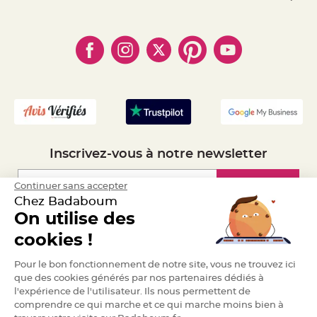
S
- Paiement Sécurisé
- Règles de confidentialité
u
- Qui somme-nous ?
s
- Paiement en Plusieurs fois
- Cookies
p
- Obtenez des Remises
e
- Marques
- Plan du site
n
- Livraison Rapide 24h
s
i
- Mandat Administratif
o
n
- Recrutement
b
o
u
l
e
p
a
p
Inscrivez-vous à notre newsletter
i
e
r
Inscription
Continuer sans accepter
T
Chez Badaboum
a
p
On utilise des
i
Espace Pro
s
cookies !
d
e
s
Demander un devis
Pour le bon fonctionnement de notre site, vous ne trouvez ici
a
l
que des cookies générés par nos partenaires dédiés à
l
e
l'expérience de l'utilisateur. Ils nous permettent de
e
comprendre ce qui marche et ce qui marche moins bien à
t
T