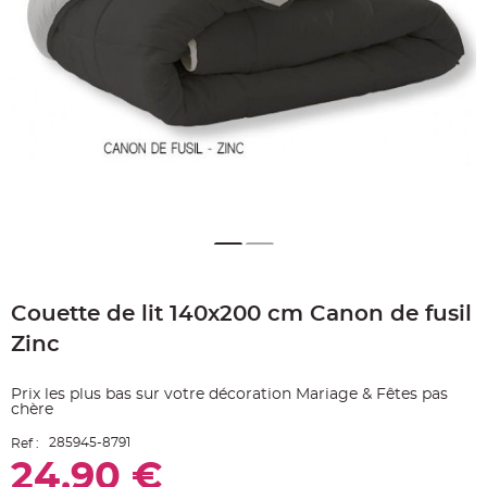
e
A
r
t
i
c
l
e
L
u
m
i
n
e
u
x
B
a
Skip
l
to
l
o
Couette de lit 140x200 cm Canon de fusil
the
n
beginning
m
Zinc
a
of
r
the
i
images
a
Prix les plus bas sur votre décoration Mariage & Fêtes pas
g
gallery
chère
e
&
H
285945-8791
Ref :
é
l
24,90 €
i