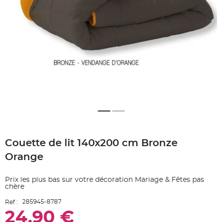
e
A
r
t
i
c
l
e
L
u
m
i
n
e
u
x
B
a
Skip
l
to
l
o
Couette de lit 140x200 cm Bronze
the
n
beginning
m
Orange
a
of
r
the
i
images
a
Prix les plus bas sur votre décoration Mariage & Fêtes pas
g
gallery
chère
e
&
H
285945-8787
Ref :
é
l
24,90 €
i