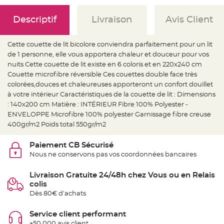
e
d
e
Descriptif
Livraison
Avis Client
c
h
a
i
s
Cette couette de lit bicolore conviendra parfaitement pour un lit
e
de 1 personne, elle vous apportera chaleur et douceur pour vos
m
a
nuits Cette couette de lit existe en 6 coloris et en 220x240 cm
r
i
Couette microfibre réversible Ces couettes double face très
a
colorées,douces et chaleureuses apporteront un confort douillet
g
e
à votre intérieur Caractéristiques de la couette de lit : Dimensions
: 140x200 cm Matière : INTÉRIEUR Fibre 100% Polyester -
L
a
ENVELOPPE Microfibre 100% polyester Garnissage fibre creuse
n
400gr/m2 Poids total 550gr/m2
t
e
r
n
Paiement CB Sécurisé
e
Nous ne conservons pas vos coordonnées bancaires
v
o
l
a
Livraison Gratuite 24/48h chez Vous ou en Relais
n
colis
t
e
Dès 80€ d'achats
e
t
f
Service client performant
l
o
+50 000 avis client