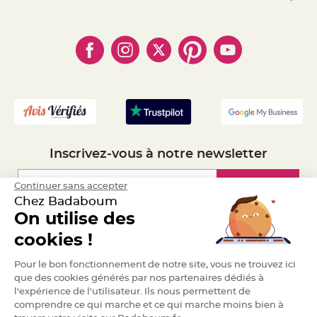
S
- Paiement Sécurisé
- Règles de confidentialité
u
- Qui somme-nous ?
s
- Paiement en Plusieurs fois
- Cookies
p
- Obtenez des Remises
e
- Marques
- Plan du site
n
- Livraison Rapide 24h
s
i
- Mandat Administratif
o
n
- Recrutement
b
o
u
l
e
p
a
p
Inscrivez-vous à notre newsletter
i
e
r
Inscription
Continuer sans accepter
T
Chez Badaboum
a
p
On utilise des
i
Espace Pro
s
cookies !
d
e
s
Demander un devis
Pour le bon fonctionnement de notre site, vous ne trouvez ici
a
l
que des cookies générés par nos partenaires dédiés à
l
e
l'expérience de l'utilisateur. Ils nous permettent de
e
comprendre ce qui marche et ce qui marche moins bien à
t
T