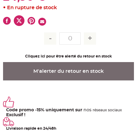
u
m
En rupture de stock
B
a
n
d
e
r
o
l
e
e
t
g
Cliquez ici pour être alerté du retour en stock
u
i
r
l
M'alerter du retour en stock
a
n
d
e
m
a
r
i
a
g
Code promo -15% uniquement sur
nos
e
ré
seaux
sociaux
Exclusif !
H
o
u
Livraison rapide en 24/48h
s
s