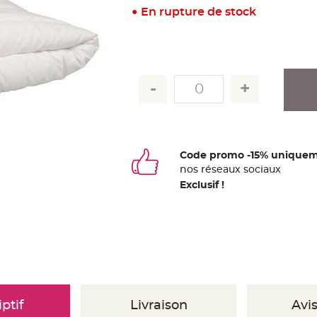
En rupture de stock
Code promo -15% uniquem
nos
ré
seaux
sociaux
Exclusif !
ptif
Livraison
Avis