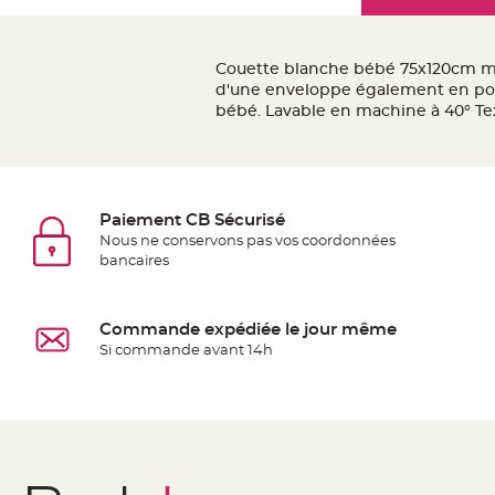
Mariage
the
Décoration
images
table
gallery
Couette blanche bébé 75x120cm mi
mariage
d'une enveloppe également en poly
Bougeoirs
bébé. Lavable en machine à 40° Tex
et
Photophores
Bougie
décoration
Paiement CB Sécurisé
Centre
Nous ne conservons pas vos coordonnées
bancaires
de
table
&
Commande expédiée le jour même
Vase
Si commande avant 14h
Mariage
Chemin
de
table
Mariage