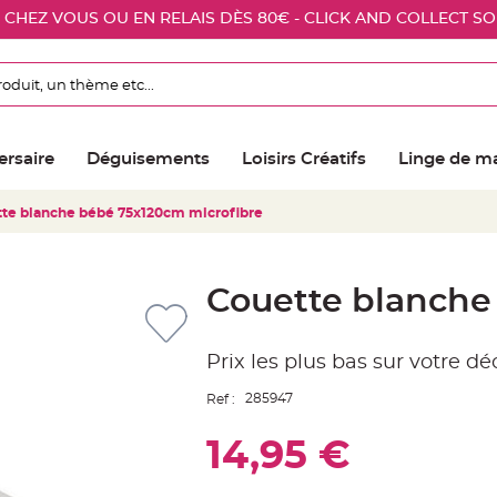
E CHEZ VOUS OU EN RELAIS DÈS 80€ - CLICK AND COLLECT S
ersaire
Déguisements
Loisirs Créatifs
Linge de m
te blanche bébé 75x120cm microfibre
Couette blanche
Prix les plus bas sur votre d
285947
Ref :
14,95 €