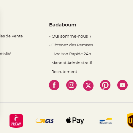
Badaboum
les de Vente
- Qui somme-nous ?
- Obtenez des Remises
tialité
- Livraison Rapide 24h
- Mandat Administratif
- Recrutement
 Options
mètres de confidentialité, en garantissant la conformité avec l