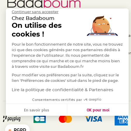
jetable
Chevalet
Continuer sans accepter
de
Chez Badaboum
table
On utilise des
Liens Utiles
Legal
Mariage
cookies !
- Questions / Réponses
- Conditions Généra
Colombe,
Pour le bon fonctionnement de notre site, vous ne trouvez
- Nous contacter
- RGPD
Papillon,
ici que des cookies générés par nos partenaires dédiés à
Cage
- Suivre une commande
- Règles de confiden
l'expérience de l'utilisateur. Ils nous permettent de
oiseau
comprendre ce qui marche et ce qui marche moins bien
- Retourner un article
- Cookies
Confettis
à travers votre visite sur Badaboum.fr
- Paiement Sécurisé
- Plan du site
et
Pour modifier vos préférences par la suite, cliquez sur le
- Paiement en Plusieurs fois
Pétale
lien 'Préférences de cookies' situé dans le pied de page.
de
- Marques
Lire la politique de confidentialité & Partenaires
rose
Consentements certifiés par
Déco
Ardoise
En savoir plus
OK pour moi
Déco
Axeptio consent
Plateforme de Gestion du Consentement : Personnalisez vos
Naturelle
Notre plateforme vous permet d'adapter et de gérer vos para
Mariage
RGPD