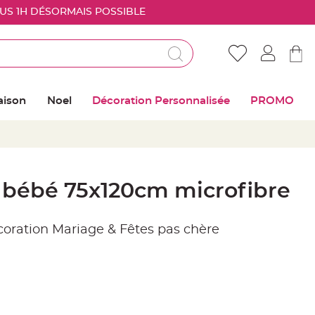
OUS 1H DÉSORMAIS POSSIBLE
Déjà client ?
Connectez vous pour retrouver vos coups de
aison
Noel
Décoration Personnalisée
PROMO
coeur
Me connecter
Mot de passe oublié ?
 bébé 75x120cm microfibre
Nouveau client ?
écoration Mariage & Fêtes pas chère
Créer mon compte