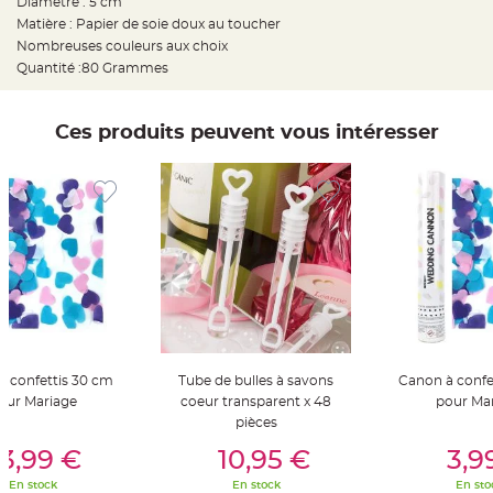
Diamètre : 5 cm
t
t
Matière : Papier de soie doux au toucher
a
Nombreuses couleurs aux choix
n
t
Quantité :80 Grammes
e
N
o
Ces produits peuvent vous intéresser
e
u
d
h
o
u
s
s
e
d
e
c
h
a
i
s
e
d
e
à confettis 30 cm
Tube de bulles à savons
Canon à confe
M
a
our Mariage
coeur transparent x 48
pour Ma
r
pièces
i
er Au Panier
Ajouter Au Panier
Ajouter A
a
g
3,99 €
10,95 €
3,9
e
En stock
En stock
En sto