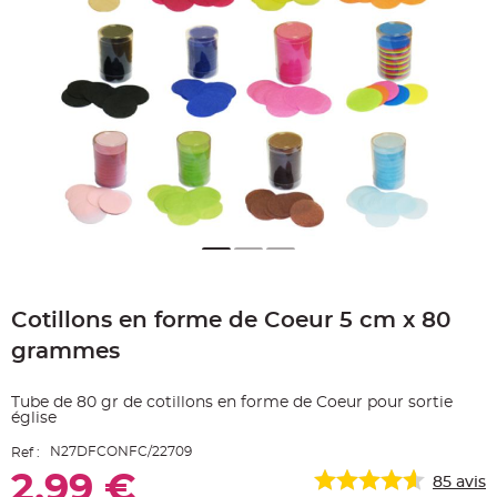
e
A
r
t
i
c
l
e
L
u
m
i
n
e
u
x
B
a
Skip
l
to
l
o
Cotillons en forme de Coeur 5 cm x 80
the
n
beginning
m
grammes
a
of
r
the
i
images
a
Tube de 80 gr de cotillons en forme de Coeur pour sortie
g
gallery
église
e
&
H
N27DFCONFC/22709
Ref :
é
l
2,99 €
85
avis
i