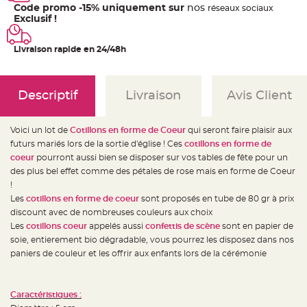
e
Code promo -15% uniquement sur
nos
ré
seaux
sociaux
d
Exclusif !
e
c
h
a
Livraison rapide en 24/48h
i
s
e
m
a
r
Descriptif
Livraison
Avis Client
i
a
g
e
Voici un lot de
Cotillons en forme de Coeur
qui seront faire plaisir aux
futurs mariés lors de la sortie d'église ! Ces
cotillons en forme de
L
a
coeur
pourront aussi bien se disposer sur vos tables de fête pour un
n
des plus bel effet comme des pétales de rose mais en forme de Coeur
t
e
!
r
n
Les
cotillons en forme de coeur
sont proposés en tube de 80 gr à prix
e
discount avec de nombreuses couleurs aux choix
v
o
Les
cotillons coeur
appelés aussi
confettis de scène
sont en papier de
l
a
soie, entierement bio dégradable, vous pourrez les disposez dans nos
n
paniers de couleur et les offrir aux enfants lors de la cérémonie
t
e
e
t
f
Caractéristiques :
l
o