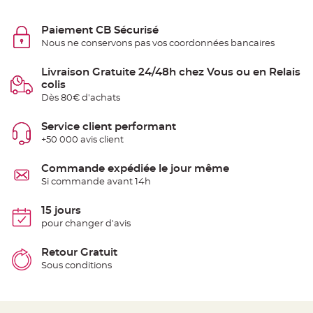
S
u
s
Paiement CB Sécurisé
p
e
Nous ne conservons pas vos coordonnées bancaires
n
s
i
Livraison Gratuite 24/48h chez Vous ou en Relais
o
n
colis
b
o
Dès 80€ d'achats
u
l
e
Service client performant
p
a
+50 000 avis client
p
i
e
Commande expédiée le jour même
r
Si commande avant 14h
T
a
15 jours
p
i
pour changer d'avis
s
d
e
Retour Gratuit
s
a
Sous conditions
l
l
e
e
t
T