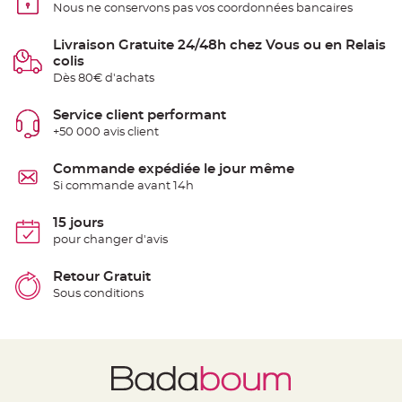
t
Nous ne conservons pas vos coordonnées bancaires
t
a
n
Livraison Gratuite 24/48h chez Vous ou en Relais
t
colis
e
Dès 80€ d'achats
N
o
e
Service client performant
u
+50 000 avis client
d
h
o
u
Commande expédiée le jour même
s
Si commande avant 14h
s
e
d
e
15 jours
c
pour changer d'avis
h
a
i
s
Retour Gratuit
e
Sous conditions
d
e
M
a
r
i
a
g
e