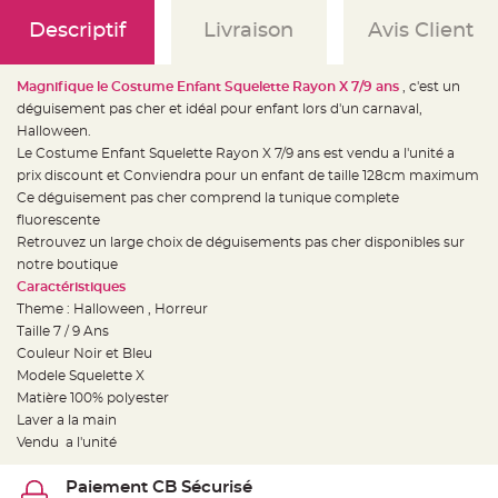
e
d
Descriptif
Livraison
Avis Client
e
c
h
a
i
Magnifique le Costume Enfant Squelette Rayon X 7/9 ans
, c'est un
s
déguisement pas cher et idéal pour enfant lors d'un carnaval,
e
m
Halloween.
a
r
Le Costume Enfant Squelette Rayon X 7/9 ans est vendu a l'unité a
i
prix discount et Conviendra pour un enfant de taille 128cm maximum
a
g
Ce déguisement pas cher comprend la tunique complete
e
fluorescente
L
Retrouvez un large choix de déguisements pas cher disponibles sur
a
notre boutique
n
t
Caractéristiques
e
r
Theme : Halloween , Horreur
n
Taille 7 / 9 Ans
e
v
Couleur Noir et Bleu
o
l
Modele Squelette X
a
Matière 100% polyester
n
t
Laver a la main
e
e
Vendu a l'unité
t
f
l
Paiement CB Sécurisé
o