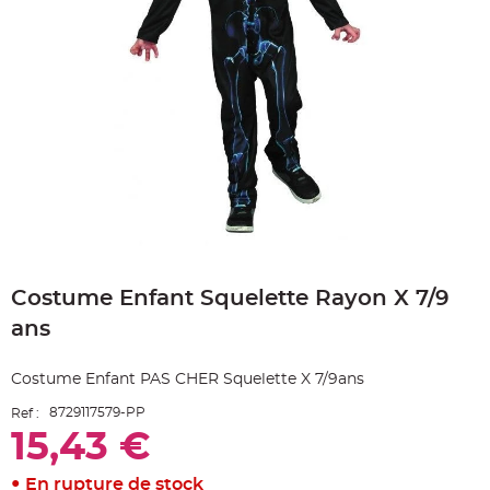
e
A
r
t
i
c
l
e
L
u
m
i
n
e
u
x
B
Skip
a
to
l
Costume Enfant Squelette Rayon X 7/9
the
l
o
beginning
n
ans
of
m
a
the
r
images
i
Costume Enfant PAS CHER Squelette X 7/9ans
gallery
a
g
8729117579-PP
Ref :
e
&
15,43 €
H
é
l
i
En rupture de stock