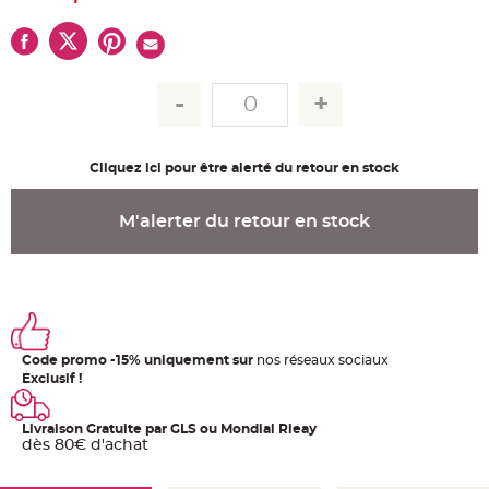
u
m
B
a
n
d
e
r
o
l
e
Cliquez ici pour être alerté du retour en stock
e
t
g
u
M'alerter du retour en stock
i
r
l
a
n
d
e
m
a
r
i
Code promo -15% uniquement sur
nos réseaux sociaux
a
Exclusif !
g
e
H
Livraison Gratuite par GLS ou Mondial Rleay
o
dès 80€ d'achat
u
s
s