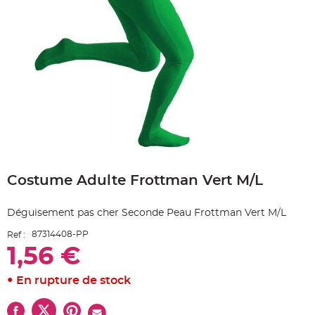
e
A
r
t
i
c
l
e
L
u
m
i
n
e
u
x
Skip
B
to
a
Costume Adulte Frottman Vert M/L
the
l
beginning
l
o
of
n
Déguisement pas cher Seconde Peau Frottman Vert M/L
the
m
a
images
r
87314408-PP
Ref :
gallery
i
1,56 €
a
g
e
&
En rupture de stock
H
é
l
i