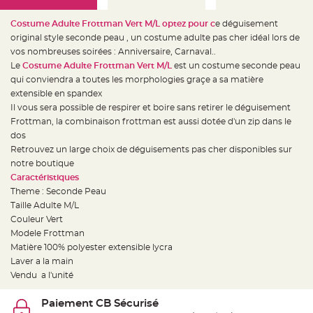
e
d
e
Costume Adulte Frottman Vert M/L optez pour c
e déguisement
c
h
original style seconde peau , un costume adulte pas cher idéal lors de
a
vos nombreuses soirées : Anniversaire, Carnaval..
i
s
Le
Costume Adulte Frottman Vert M/L
est un costume seconde peau
e
m
qui conviendra a toutes les morphologies graçe a sa matière
a
extensible en spandex
r
i
Il vous sera possible de respirer et boire sans retirer le déguisement
a
g
Frottman, la combinaison frottman est aussi dotée d'un zip dans le
e
dos
Retrouvez un large choix de déguisements pas cher disponibles sur
L
a
notre boutique
n
t
Caractéristiques
e
Theme : Seconde Peau
r
n
Taille Adulte M/L
e
v
Couleur Vert
o
Modele Frottman
l
a
Matière 100% polyester extensible lycra
n
t
Laver a la main
e
Vendu a l'unité
e
t
f
l
Paiement CB Sécurisé
o