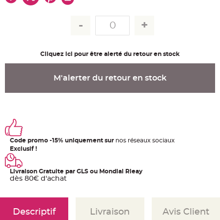
u
m
B
a
n
d
e
r
Cliquez ici pour être alerté du retour en stock
o
l
e
e
M'alerter du retour en stock
t
g
u
i
r
l
a
n
d
e
Code promo -15% uniquement sur
nos réseaux sociaux
m
a
Exclusif !
r
i
a
g
Livraison Gratuite par GLS ou Mondial Rleay
e
dès 80€ d'achat
H
o
u
s
Descriptif
Livraison
Avis Client
s