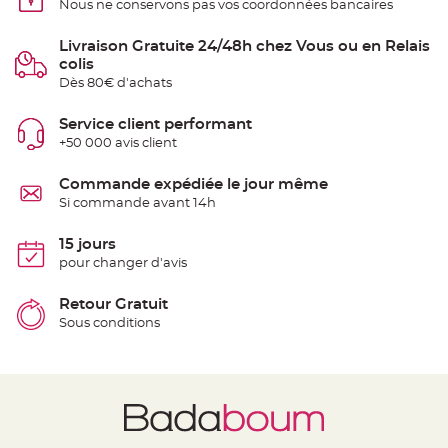
Nous ne conservons pas vos coordonnées bancaires
t
t
a
n
Livraison Gratuite 24/48h chez Vous ou en Relais
t
colis
e
Dès 80€ d'achats
N
o
Service client performant
e
u
+50 000 avis client
d
h
o
Commande expédiée le jour même
u
s
Si commande avant 14h
s
e
d
15 jours
e
c
pour changer d'avis
h
a
i
Retour Gratuit
s
e
Sous conditions
d
e
M
a
r
i
a
g
e