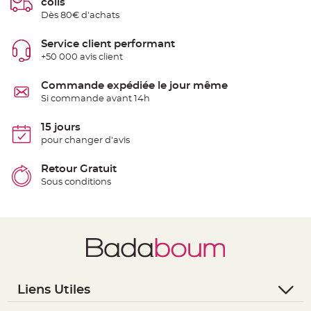
colis
e
Dès 80€ d'achats
n
t
u
r
Service client performant
e
+50 000 avis client
M
a
r
i
Commande expédiée le jour même
a
Si commande avant 14h
g
e
15 jours
D
pour changer d'avis
é
c
o
Retour Gratuit
r
Sous conditions
a
t
i
o
n
t
a
b
l
Liens Utiles
e
m
- Questions / Réponses