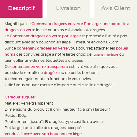
e
d
Descriptif
Livraison
Avis Client
e
c
h
a
i
Magnifique ce
Contenant dragees en verre Pot large, une bouteille a
s
dragees en verre
idéale pour vos milkshake ou dragées
e
m
Le
Contenant dragees en verre pot large
est proposé a l'unité a prix
a
r
discount avec son bouchon en liège , il mesure environ 8x5cm
i
Sur ce
contenant dragees en verre
vous pourrez attacher les
portes
a
g
noms
des convives graçe à notre large choix de
ou
rubans mariage
e
bien coller une de nos étiquettes a dragées
L
Ce
contenant en verre transparent
est livré vide afin que vous
a
puissiez le remplir de
dragées
ou de petits bonbons.
n
t
A décorer également en fonction de vos envies.
e
r
Utile ! vous pouvez mettre n'importe quelle taille de dragée !
n
e
v
Caractéristiques :
o
l
Matière : verre transparent
a
Dimensions du produit : 8 cm ( hauteur ) x 5 cm ( largeur )
n
t
Poids : 100gr
e
e
Peut contenir jusqu'à 15 dragées type castille ou avola.
t
Pot large, toute taille des dragées acceptée
f
l
Vendu à l'unité avec son bouchon en liège
o