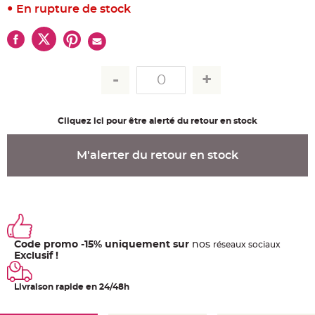
u
En rupture de stock
m
B
a
n
d
e
r
o
l
e
e
t
Cliquez ici pour être alerté du retour en stock
g
u
i
r
M'alerter du retour en stock
l
a
n
d
e
m
a
r
i
a
Code promo -15% uniquement sur
nos
g
ré
seaux
sociaux
e
Exclusif !
H
o
Livraison rapide en 24/48h
u
s
s