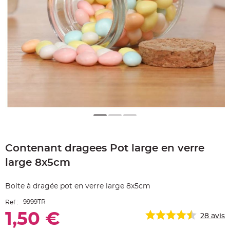
e
A
r
t
i
c
l
e
L
u
m
i
n
e
u
x
B
a
Skip
l
to
l
o
Contenant dragees Pot large en verre
the
n
beginning
m
large 8x5cm
a
of
r
the
i
images
a
Boite à dragée pot en verre large 8x5cm
g
gallery
e
&
9999TR
Ref :
H
é
1,50 €
28
avis
l
i