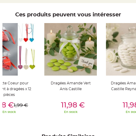
t
t
a
n
Ces produits peuvent vous intéresser
t
e
N
o
e
u
d
h
o
u
s
s
e
d
e
c
h
ette Coeur pour
Dragées Amande Vert
Dragées Ama
a
i
nt à dragées x 12
Anis Castille
Castille Rey
s
pièces
e
er Au Panier
Ajouter Au Panier
Ajouter A
d
e
,18 €
11,98 €
11,
1,99 €
M
a
En stock
En stock
En sto
r
i
a
g
e