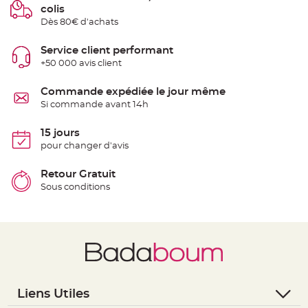
t
colis
t
a
Dès 80€ d'achats
n
t
e
Service client performant
+50 000 avis client
N
o
e
Commande expédiée le jour même
u
d
Si commande avant 14h
h
o
u
15 jours
s
s
pour changer d'avis
e
d
e
Retour Gratuit
c
h
Sous conditions
a
i
s
e
d
e
M
a
r
i
a
g
e
Liens Utiles