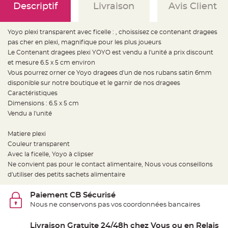
e
Descriptif
Livraison
Avis Client
d
e
c
h
Yoyo plexi transparent avec ficelle : , choissisez ce contenant dragees
a
i
pas cher en plexi, magnifique pour les plus joueurs
s
e
Le Contenant dragees plexi YOYO est vendu a l'unité a prix discount
m
et mesure 6.5 x 5 cm environ
a
r
Vous pourrez orner ce Yoyo dragees d'un de nos rubans satin 6mm
i
a
disponible sur notre boutique et le garnir de nos dragees
g
Caractéristiques
e
Dimensions : 6.5 x 5 cm
L
Vendu a l'unité
a
n
t
Matiere plexi
e
r
Couleur transparent
n
e
Avec la ficelle, Yoyo à clipser
v
Ne convient pas pour le contact alimentaire, Nous vous conseillons
o
l
d'utiliser des petits sachets alimentaire
a
n
t
Paiement CB Sécurisé
e
e
Nous ne conservons pas vos coordonnées bancaires
t
f
l
Livraison Gratuite 24/48h chez Vous ou en Relais
o