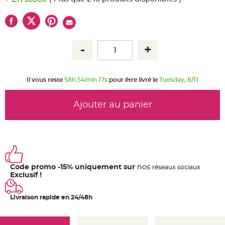
u
m
B
a
n
d
e
r
o
l
e
e
Il vous reste
58h 54min 16s
pour être livré le
Tuesday, 8/11
t
g
u
i
Ajouter au panier
r
l
a
n
d
e
m
a
r
i
Code promo -15% uniquement sur
nos
ré
seaux
sociaux
a
g
Exclusif !
e
H
Livraison rapide en 24/48h
o
u
s
s