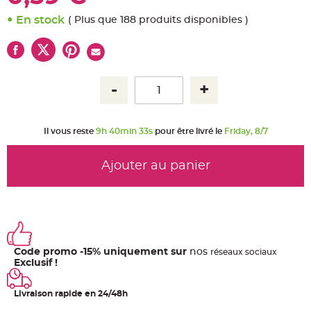
u
m
En stock
( Plus que 188 produits disponibles )
B
a
n
d
e
r
o
l
e
e
t
g
Il vous reste
9h 40min 32s
pour être livré le
Friday, 8/7
u
i
r
l
Ajouter au panier
a
n
d
e
m
a
r
i
a
g
e
Code promo -15% uniquement sur
nos
ré
seaux
sociaux
Exclusif !
H
o
u
Livraison rapide en 24/48h
s
s