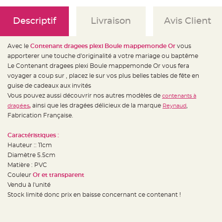
e
d
e
c
Descriptif
Livraison
Avis Client
h
a
i
s
Avec le
Contenant dragees plexi Boule mappemonde Or
vous
e
m
apporterer une touche d'originalité a votre mariage ou baptême
a
Le Contenant dragees plexi Boule mappemonde Or vous fera
r
i
voyager a coup sur , placez le sur vos plus belles tables de fête en
a
g
guise de cadeaux aux invités
e
Vous pouvez aussi découvrir nos autres modèles de
contenants à
,
ainsi que les dragées délicieux de la marque
,
dragées
Reynaud
L
a
Fabrication Française.
n
t
e
Caractéristiques :
r
n
Hauteur :: 11cm
e
v
Diamètre 5.5cm
o
Matière : PVC
l
a
Couleur
Or et transparent
n
t
Vendu à l'unité
e
Stock limité donc prix en baisse concernant ce contenant !
e
t
f
l
o