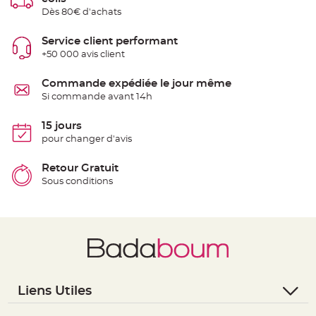
e
Dès 80€ d'achats
n
t
u
Service client performant
r
e
+50 000 avis client
M
a
r
Commande expédiée le jour même
i
a
Si commande avant 14h
g
e
15 jours
D
pour changer d'avis
é
c
Retour Gratuit
o
Sous conditions
r
a
t
i
o
n
t
a
b
l
Liens Utiles
e
- Questions / Réponses
m