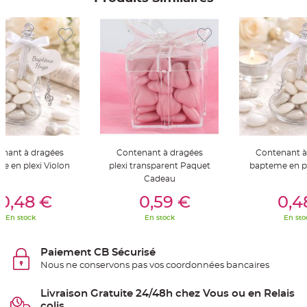
S
u
s
p
e
n
s
i
o
n
b
o
u
l
e
p
a
p
nant à dragées
Contenant à dragées
Contenant à
i
e
e en plexi Violon
plexi transparent Paquet
bapteme en pl
r
Cadeau
er Au Panier
Ajouter Au Panier
Ajouter A
T
0,48 €
0,59 €
0,4
a
p
i
En stock
En stock
En sto
s
d
e
s
Paiement CB Sécurisé
a
Nous ne conservons pas vos coordonnées bancaires
l
l
e
e
Livraison Gratuite 24/48h chez Vous ou en Relais
t
colis
T