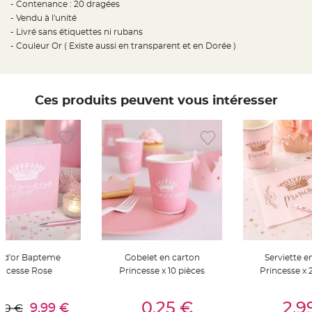
- Contenance : 20 dragées
t
t
- Vendu à l'unité
a
n
- Livré sans étiquettes ni rubans
t
- Couleur Or ( Existe aussi en transparent et en Dorée )
e
N
o
e
u
Ces produits peuvent vous intéresser
d
h
o
u
s
s
e
d
e
c
h
a
i
s
e
d
e
M
a
e d'or Bapteme
Gobelet en carton
Serviette e
r
i
incesse Rose
Princesse x 10 pièces
Princesse x 
a
g
er Au Panier
Ajouter Au Panier
Ajouter A
e
0,25 €
2,9
9,99 €
90 €