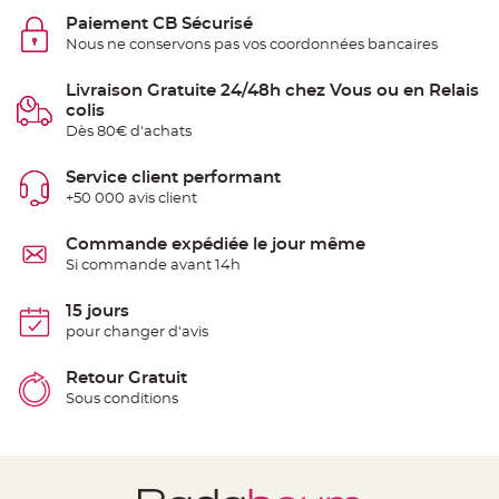
e
Paiement CB Sécurisé
n
t
Nous ne conservons pas vos coordonnées bancaires
u
r
e
Livraison Gratuite 24/48h chez Vous ou en Relais
M
a
colis
r
Dès 80€ d'achats
i
a
g
e
Service client performant
+50 000 avis client
D
é
Commande expédiée le jour même
c
Si commande avant 14h
o
r
a
15 jours
t
pour changer d'avis
i
o
Retour Gratuit
n
Sous conditions
t
a
b
l
e
m