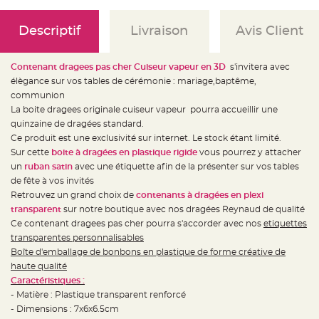
e
d
e
c
Descriptif
Livraison
Avis Client
h
a
i
s
Contenant dragees pas cher Cuiseur vapeur en 3D
s'invitera avec
e
m
élègance sur vos tables de cérémonie : mariage,baptême,
a
communion
r
i
La boite dragees originale cuiseur vapeur pourra accueillir une
a
g
quinzaine de dragées standard.
e
Ce produit est une exclusivité sur internet. Le stock étant limité.
Sur cette
boite à dragées en plastique rigide
vous pourrez y attacher
L
a
un
ruban satin
avec une étiquette afin de la présenter sur vos tables
n
t
de fête à vos invités
e
Retrouvez un grand choix de
contenants à dragées en plexi
r
n
transparent
sur notre boutique avec nos dragées Reynaud de qualité
e
v
Ce contenant dragees pas cher pourra s'accorder avec nos
etiquettes
o
transparentes personnalisables
l
a
Boîte d'emballage de bonbons en plastique de forme créative de
n
t
haute qualité
e
Caractéristiques :
e
t
- Matière : Plastique transparent renforcé
f
l
- Dimensions : 7x6x6.5cm
o