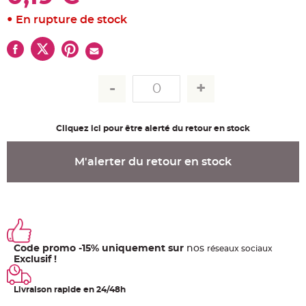
u
m
En rupture de stock
B
a
n
d
e
r
o
l
e
e
t
g
Cliquez ici pour être alerté du retour en stock
u
i
r
l
M'alerter du retour en stock
a
n
d
e
m
a
r
i
a
g
e
Code promo -15% uniquement sur
nos
ré
seaux
sociaux
Exclusif !
H
o
u
Livraison rapide en 24/48h
s
s