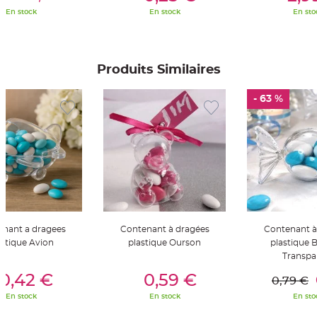
S
En stock
En stock
En sto
u
s
p
e
n
s
i
Produits Similaires
o
n
b
- 63 %
o
u
l
e
p
a
p
i
e
r
T
a
p
i
nant a dragees
Contenant à dragées
Contenant à
s
d
astique Avion
plastique Ourson
plastique
e
Transpa
s
a
er Au Panier
Ajouter Au Panier
Ajouter A
l
0,42 €
0,59 €
0,79 €
l
e
En stock
En stock
En sto
e
t
T