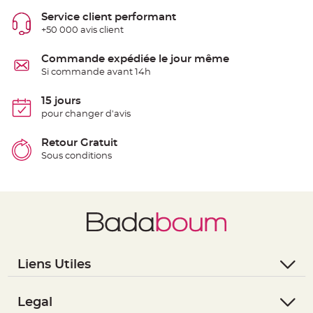
S
u
Service client performant
s
+50 000 avis client
p
e
n
s
Commande expédiée le jour même
i
Si commande avant 14h
o
n
b
o
15 jours
u
pour changer d'avis
l
e
p
a
Retour Gratuit
p
Sous conditions
i
e
r
T
a
p
i
s
d
e
s
a
Liens Utiles
l
l
- Questions / Réponses
e
e
- Nous contacter
Legal
t
T