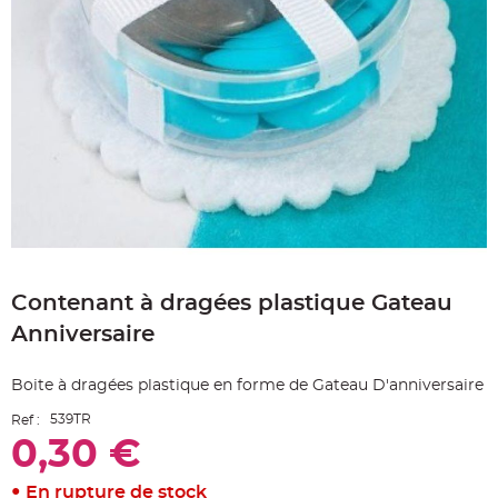
e
A
r
t
i
c
l
e
L
u
m
i
n
e
u
x
B
Skip
a
to
l
Contenant à dragées plastique Gateau
the
l
o
beginning
n
Anniversaire
of
m
a
the
r
images
i
Boite à dragées plastique en forme de Gateau D'anniversaire
gallery
a
g
539TR
Ref :
e
&
0,30 €
H
é
l
i
En rupture de stock