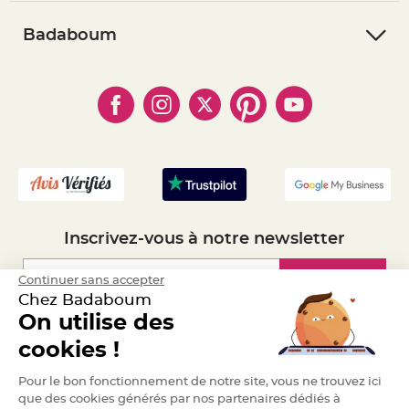
- Suivre une commande
- Conditions Générales de Vente
e
n
- Retourner un article
t
- RGPD
Badaboum
u
- Paiement Sécurisé
r
- Règles de confidentialité
- Qui somme-nous ?
e
- Paiement en Plusieurs fois
M
- Cookies
- Obtenez des Remises
a
- Marques
r
- Plan du site
- Livraison Rapide 24h
i
a
- Mandat Administratif
g
e
- Recrutement
D
é
c
o
r
Inscrivez-vous à notre newsletter
a
t
Inscription
Continuer sans accepter
i
o
Chez Badaboum
n
On utilise des
t
Espace Pro
a
cookies !
b
l
Demander un devis
Pour le bon fonctionnement de notre site, vous ne trouvez ici
e
que des cookies générés par nos partenaires dédiés à
m