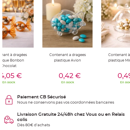
t
t
a
n
t
e
N
o
e
u
d
h
o
u
nant à dragées
Contenant a dragees
Contenant à
s
s
stique Bonbon
plastique Avion
plastique Mi
e
Chocolat
d
er Au Panier
Ajouter Au Panier
Ajouter A
e
c
4,05 €
0,42 €
0,4
h
a
En stock
En stock
En sto
i
s
e
d
Paiement CB Sécurisé
e
M
Nous ne conservons pas vos coordonnées bancaires
a
r
i
Livraison Gratuite 24/48h chez Vous ou en Relais
a
colis
g
e
Dès 80€ d'achats