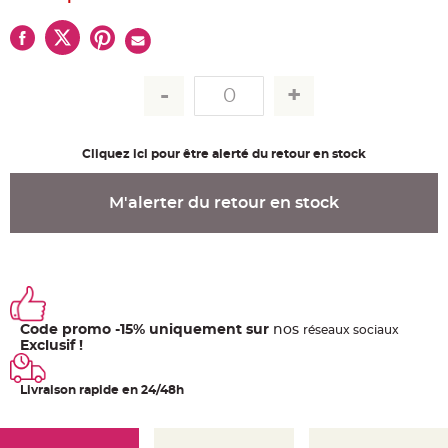
u
m
B
a
n
d
e
r
o
l
e
Cliquez ici pour être alerté du retour en stock
e
t
g
u
M'alerter du retour en stock
i
r
l
a
n
d
e
m
a
r
i
Code promo -15% uniquement sur
nos
ré
seaux
sociaux
a
Exclusif !
g
e
Livraison rapide en 24/48h
H
o
u
s
s