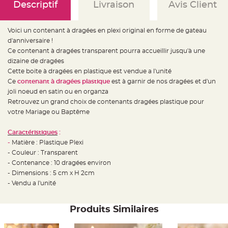
e
Descriptif
Livraison
Avis Client
d
e
c
h
Voici un contenant à dragées en plexi original en forme de gateau
a
i
d'anniversaire !
s
e
Ce contenant à dragées transparent pourra accueillir jusqu'à une
m
dizaine de dragées
a
r
Cette boite à dragées en plastique est vendue a l'unité
i
a
Ce
contenant à dragées plastique
est à garnir de nos dragées et d'un
g
joli noeud en satin ou en organza
e
Retrouvez un grand choix de contenants dragées plastique pour
L
votre Mariage ou Baptême
a
n
t
Caractéristiques
:
e
r
-
Matière : Plastique Plexi
n
e
- Couleur : Transparent
v
- Contenance : 10 dragées environ
o
l
- Dimensions : 5 cm x H 2cm
a
n
- Vendu a l'unité
t
e
e
t
Produits Similaires
f
l
o