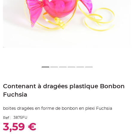
e
A
r
t
i
c
l
e
L
u
m
i
n
e
u
x
B
a
Skip
l
to
l
o
Contenant à dragées plastique Bonbon
the
n
beginning
m
Fuchsia
a
of
r
the
i
images
a
boites dragées en forme de bonbon en plexi Fuchsia
g
gallery
e
&
3875FU
Ref :
H
3,59 €
é
l
i