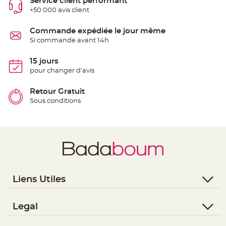
Service client performant
e
+50 000 avis client
n
t
u
r
Commande expédiée le jour même
e
Si commande avant 14h
M
a
r
i
15 jours
a
pour changer d'avis
g
e
Retour Gratuit
D
Sous conditions
é
c
o
r
a
t
i
o
n
Liens Utiles
t
a
- Questions / Réponses
b
- Nous contacter
Legal
l
e
- Suivre une commande
- Conditions Générales de Vente
m