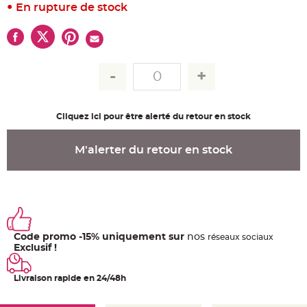
u
En rupture de stock
m
B
a
n
d
e
r
o
l
e
e
t
Cliquez ici pour être alerté du retour en stock
g
u
i
r
M'alerter du retour en stock
l
a
n
d
e
m
a
r
i
a
Code promo -15% uniquement sur
nos
ré
seaux
sociaux
g
e
Exclusif !
H
o
Livraison rapide en 24/48h
u
s
s