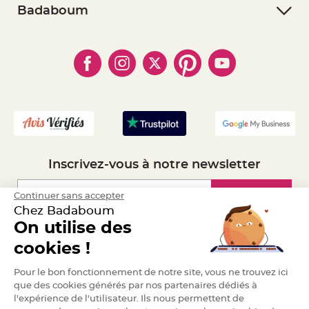
- Retourner un article
a
- RGPD
Badaboum
r
- Paiement Sécurisé
- Règles de confidentialité
- Qui somme-nous ?
i
- Paiement en Plusieurs fois
- Cookies
a
- Obtenez des Remises
g
- Marques
- Plan du site
- Livraison Rapide 24h
e
- Mandat Administratif
B
- Recrutement
o
u
g
e
o
i
r
s
Inscrivez-vous à notre newsletter
e
t
P
h
Inscription
Continuer sans accepter
o
t
Chez Badaboum
o
On utilise des
p
h
Espace Pro
o
cookies !
r
e
s
Demander un devis
Pour le bon fonctionnement de notre site, vous ne trouvez ici
que des cookies générés par nos partenaires dédiés à
B
o
l'expérience de l'utilisateur. Ils nous permettent de
u