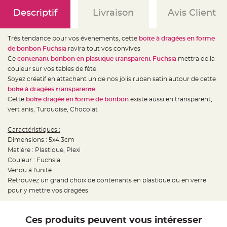
e
d
Descriptif
Livraison
Avis Client
e
c
h
a
i
Très tendance pour vos évenements, cette
boite à dragées en forme
s
de bonbon Fuchsia
ravira tout vos convives
e
m
Ce
contenant bonbon en plastique transparent Fuchsia
mettra de la
a
r
couleur sur vos tables de fête
i
Soyez créatif en attachant un de nos jolis ruban satin autour de cette
a
g
boite à dragées transparente
e
Cette
boite dragée en forme de bonbon
existe aussi en transparent,
L
vert anis, Turquoise, Chocolat
a
n
t
Caractéristiques :
e
r
Dimensions : 5x4.3cm
n
Matière : Plastique, Plexi
e
v
Couleur : Fuchsia
o
l
Vendu à l'unité
a
Retrouvez un grand choix de contenants en plastique ou en verre
n
t
pour y mettre vos dragées
e
e
t
f
l
Ces produits peuvent vous intéresser
o