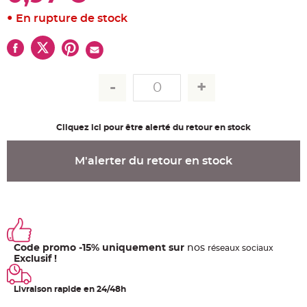
u
m
En rupture de stock
B
a
n
d
e
r
o
l
e
e
t
g
Cliquez ici pour être alerté du retour en stock
u
i
r
l
M'alerter du retour en stock
a
n
d
e
m
a
r
i
a
g
e
Code promo -15% uniquement sur
nos
ré
seaux
sociaux
Exclusif !
H
o
u
Livraison rapide en 24/48h
s
s