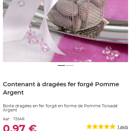
e
A
r
t
i
c
l
e
L
u
m
i
n
e
u
x
B
a
Skip
l
to
l
o
Contenant à dragées fer forgé Pomme
the
n
beginning
m
Argent
a
of
r
the
i
images
a
Boite dragées en fer forgé en forme de Pomme Torsadé
g
gallery
Argent
e
&
H
725AR
Ref :
é
l
0,97 €
1
avis
i