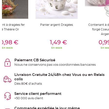
S
u
s
p
e
n
s
i
ant à dragées fer
Panier argent Dragées
Contenant à d
o
n
gé Théière Or
forgé Coeu
b
o
Arge
u
er Au Panier
Ajouter Au Panier
Ajouter A
l
0,98 €
1,49 €
0,9
e
p
En stock
En stock
En sto
a
p
i
e
Paiement CB Sécurisé
r
Nous ne conservons pas vos coordonnées bancaires
T
a
p
Livraison Gratuite 24/48h chez Vous ou en Relais
i
colis
s
d
Dès 80€ d'achats
e
s
a
Service client performant
l
l
+50 000 avis client
e
e
t
Commande expédiée le jour même
T