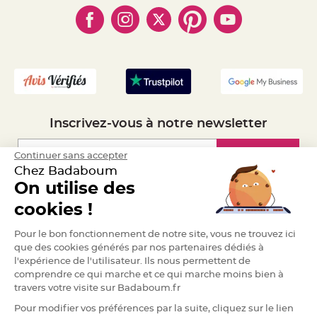
- Obtenez des Remises
a
- Marques
- Plan du site
- Livraison Rapide 24h
r
i
- Mandat Administratif
a
- Recrutement
g
e
B
o
u
g
Inscrivez-vous à notre newsletter
e
o
i
r
Inscription
Continuer sans accepter
s
Chez Badaboum
e
t
On utilise des
P
h
Espace Pro
o
cookies !
t
o
Demander un devis
p
Pour le bon fonctionnement de notre site, vous ne trouvez ici
h
o
que des cookies générés par nos partenaires dédiés à
r
l'expérience de l'utilisateur. Ils nous permettent de
e
s
comprendre ce qui marche et ce qui marche moins bien à
travers votre visite sur Badaboum.fr
B
o
Pour modifier vos préférences par la suite, cliquez sur le lien
u