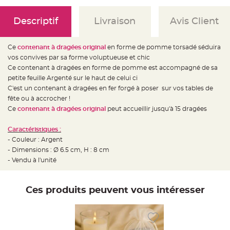
e
d
e
Descriptif
Livraison
Avis Client
c
h
a
i
s
Ce
contenant à dragées original
en forme de pomme torsadé séduira
e
m
vos convives par sa forme voluptueuse et chic
a
Ce contenant à dragées en forme de pomme est accompagné de sa
r
i
petite feuille Argenté sur le haut de celui ci
a
g
C'est un contenant à dragées en fer forgé à poser sur vos tables de
e
fête ou à accrocher !
Ce
contenant à dragées original
peut accueillir jusqu'à 15 dragées
L
a
n
t
Caractéristiques :
e
- Couleur : Argent
r
n
- Dimensions : Ø 6.5 cm, H : 8 cm
e
v
- Vendu à l'unité
o
l
a
n
Ces produits peuvent vous intéresser
t
e
e
t
f
l
o