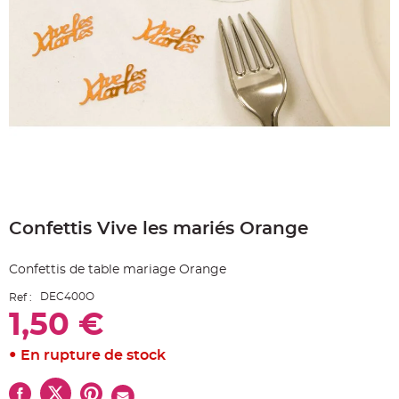
e
A
r
t
i
c
l
e
L
u
m
i
n
e
u
x
Skip
B
to
a
Confettis Vive les mariés Orange
the
l
beginning
l
o
of
n
Confettis de table mariage Orange
the
m
a
images
r
DEC400O
Ref :
gallery
i
1,50 €
a
g
e
&
En rupture de stock
H
é
l
i