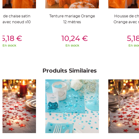
t
t
a
n
 de chaise satin
Tenture mariage Orange
Housse de cha
t
e
 avec noeud x10
12 mètres
Orange avec 
N
er Au Panier
Ajouter Au Panier
Ajouter A
o
5,18 €
10,24 €
5,1
e
u
d
En stock
En stock
En sto
h
o
u
s
s
e
Produits Similaires
d
e
c
h
a
i
s
e
d
e
M
a
r
i
a
g
e