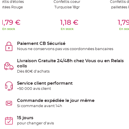
ettis d'étoiles
Confettis coeur
Confettis d
S
u
lletées Rouge
Turquoise 18gr
pailletées
s
p
e
er Au Panier
Ajouter Au Panier
Ajouter A
n
1,79 €
1,18 €
1,7
s
i
En stock
En stock
En sto
o
n
b
o
Paiement CB Sécurisé
u
l
Nous ne conservons pas vos coordonnées bancaires
e
p
a
Livraison Gratuite 24/48h chez Vous ou en Relais
p
i
colis
e
r
Dès 80€ d'achats
T
Service client performant
a
p
+50 000 avis client
i
s
d
Commande expédiée le jour même
e
s
Si commande avant 14h
a
l
l
15 jours
e
e
pour changer d'avis
t
T