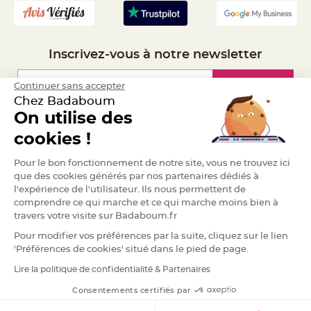
a
r
i
a
Inscrivez-vous à notre newsletter
g
e
Inscription
Continuer sans accepter
B
Chez Badaboum
o
u
On utilise des
g
e
Espace Pro
o
cookies !
i
r
Demander un devis
s
Pour le bon fonctionnement de notre site, vous ne trouvez ici
e
t
que des cookies générés par nos partenaires dédiés à
P
l'expérience de l'utilisateur. Ils nous permettent de
h
o
comprendre ce qui marche et ce qui marche moins bien à
t
travers votre visite sur Badaboum.fr
o
p
h
Pour modifier vos préférences par la suite, cliquez sur le lien
o
'Préférences de cookies' situé dans le pied de page.
r
e
s
Lire la politique de confidentialité & Partenaires
RGPD
B
Consentements certifiés par
o
u