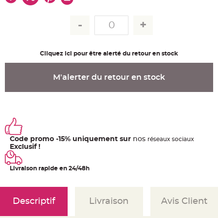
u
m
B
a
n
d
e
r
Cliquez ici pour être alerté du retour en stock
o
l
e
e
M'alerter du retour en stock
t
g
u
i
r
l
a
n
d
e
Code promo -15% uniquement sur
nos
ré
seaux
sociaux
m
a
Exclusif !
r
i
a
Livraison rapide en 24/48h
g
e
H
o
Descriptif
Livraison
Avis Client
u
s
s