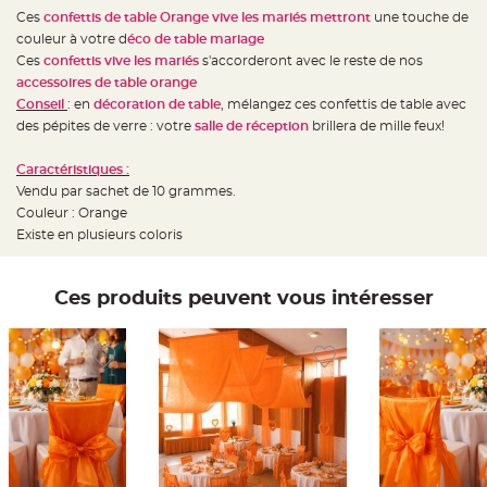
e
d
Ces
confettis de table Orange vive les mariés mettront
une touche de
e
couleur à votre d
éco de table
mariage
c
h
Ces
confettis vive les mariés
s'accorderont avec le reste de nos
a
i
accessoires de table orange
s
Conseil
: en
décoration de table
, mélangez ces confettis de table avec
e
m
des pépites de verre : votre
salle de réception
brillera de mille feux!
a
r
i
Caractéristiques :
a
g
Vendu par sachet de 10 grammes.
e
Couleur : Orange
L
Existe en plusieurs coloris
a
n
t
e
Ces produits peuvent vous intéresser
r
n
e
v
o
l
a
n
t
e
e
t
f
l
o