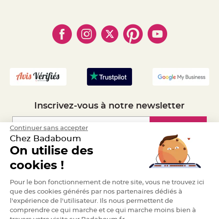
e
- Paiement Sécurisé
- Règles de confidentialité
- Qui somme-nous ?
n
t
- Paiement en Plusieurs fois
- Cookies
- Obtenez des Remises
u
r
- Marques
- Plan du site
- Livraison Rapide 24h
e
M
- Mandat Administratif
a
r
i
- Recrutement
a
g
e
D
é
Inscrivez-vous à notre newsletter
c
o
r
Inscription
Continuer sans accepter
a
Chez Badaboum
t
On utilise des
i
Espace Pro
o
cookies !
n
t
Demander un devis
Pour le bon fonctionnement de notre site, vous ne trouvez ici
a
que des cookies générés par nos partenaires dédiés à
b
l
l'expérience de l'utilisateur. Ils nous permettent de
e
comprendre ce qui marche et ce qui marche moins bien à
m