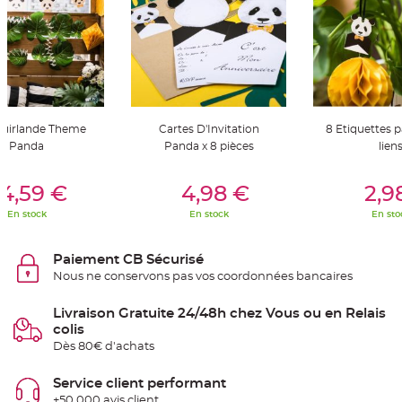
t
t
a
n
t
e
N
o
e
u
 Guirlande Theme
Cartes D'Invitation
8 Etiquettes 
d
h
Panda
Panda x 8 pièces
lien
o
u
s
er Au Panier
Ajouter Au Panier
Ajouter A
s
4,59 €
4,98 €
2,9
e
d
En stock
En stock
En sto
e
c
h
a
Paiement CB Sécurisé
i
s
Nous ne conservons pas vos coordonnées bancaires
e
d
e
Livraison Gratuite 24/48h chez Vous ou en Relais
M
a
colis
r
Dès 80€ d'achats
i
a
g
e
Service client performant
+50 000 avis client