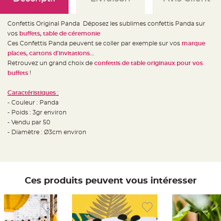
e
d
e
c
Confettis Original Panda Déposez les sublimes confettis Panda sur
h
a
vos
buffets, table de céremonie
i
s
Ces Confettis Panda peuvent se coller par exemple sur vos
marque
e
places, cartons d'invitations...
m
a
Retrouvez un grand choix de
confettis de table originaux pour vos
r
i
buffets
!
a
g
e
Caractéristiques
:
- Couleur : Panda
L
a
- Poids : 3gr environ
n
- Vendu par 50
t
e
- Diamètre : Ø3cm environ
r
n
e
v
o
l
a
n
Ces produits peuvent vous intéresser
t
e
e
t
f
l
o