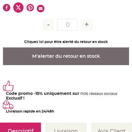
u
m
B
a
n
d
e
r
o
l
Cliquez ici pour être alerté du retour en stock
e
e
t
g
M'alerter du retour en stock
u
i
r
l
a
n
d
e
m
a
r
Code promo -15% uniquement sur
nos
ré
seaux
sociaux
i
Exclusif !
a
g
e
Livraison rapide en 24/48h
H
o
u
s
s
Descriptif
Livraison
Avis Client