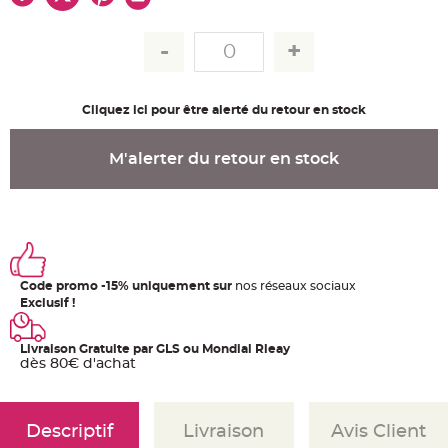
u
m
B
a
n
d
e
r
Cliquez ici pour être alerté du retour en stock
o
l
e
e
M'alerter du retour en stock
t
g
u
i
r
l
a
n
d
e
Code promo -15% uniquement sur
nos réseaux sociaux
m
a
Exclusif !
r
i
a
g
Livraison Gratuite par GLS ou Mondial Rleay
e
dès 80€ d'achat
H
o
u
s
Descriptif
Livraison
Avis Client
s