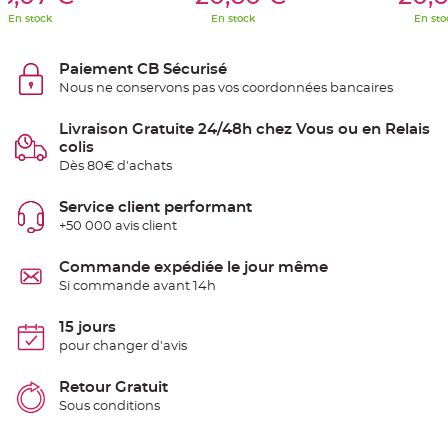
S
u
En stock
En stock
En sto
s
p
e
n
Paiement CB Sécurisé
s
Nous ne conservons pas vos coordonnées bancaires
i
o
n
b
Livraison Gratuite 24/48h chez Vous ou en Relais
o
colis
u
l
Dès 80€ d'achats
e
p
a
Service client performant
p
i
+50 000 avis client
e
r
Commande expédiée le jour même
T
Si commande avant 14h
a
p
i
15 jours
s
d
pour changer d'avis
e
s
a
Retour Gratuit
l
l
Sous conditions
e
e
t
T