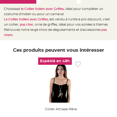
e
d
e
Choisissez
le Collier Indien avec Griffes,
idéal pour compléter un
c
h
costume d'Indien ou pour un carnaval
a
Le Collier Indien avec Griffes
,
est vendu à l'unité à prix discount, c'est
i
s
un collier,
pas cher
,
orné de griffes,
idéal pour vos soirées à thèmes
e
m
Retrouvez notre large choix de déguisements et d'accessoires
pas
a
chers
r
i
a
g
e
Ces produits peuvent vous intéresser
L
a
Expédié en 48h
n
t
e
r
n
e
v
o
l
a
n
t
e
e
t
Collier Attrape-Rêve
f
l
o