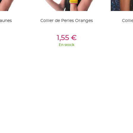
Jaunes
Collier de Perles Oranges
Colli
ier
Ajouter Au Panier
Aj
1,55 €
En stock