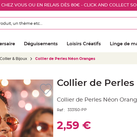
E CHEZ VOUS OU EN RELAIS DÈS 80€ - CLICK AND COLLECT S
ersaire
Déguisements
Loisirs Créatifs
Linge de m
Collier & Bijoux
Collier de Perles Néon Oranges
Collier de Perle
Collier de Perles Néon Orang
333150-PP
Ref :
2,59 €