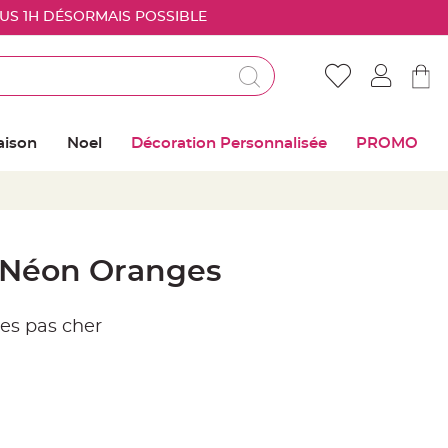
OUS 1H DÉSORMAIS POSSIBLE
Déjà client ?
Connectez vous pour retrouver vos coups de
aison
Noel
Décoration Personnalisée
PROMO
coeur
Me connecter
Mot de passe oublié ?
s Néon Oranges
Nouveau client ?
es pas cher
Créer mon compte