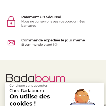
Deco
Paillette
et
Paiement CB Sécurisé
Strass
Nous ne conservons pas vos coordonnées
bancaires
Déco
Plume
Mariage
Commande expédiée le jour même
Fleurs
Si commande avant 14h
décoratives
Mariage
Marque
place
et
porte
nom
Continuer sans accepter
Menu,
Chez Badaboum
Carte
Liens Utiles
On utilise des
Legal
d'Invitation
cookies !
- Questions / Réponses
- Conditions Généra