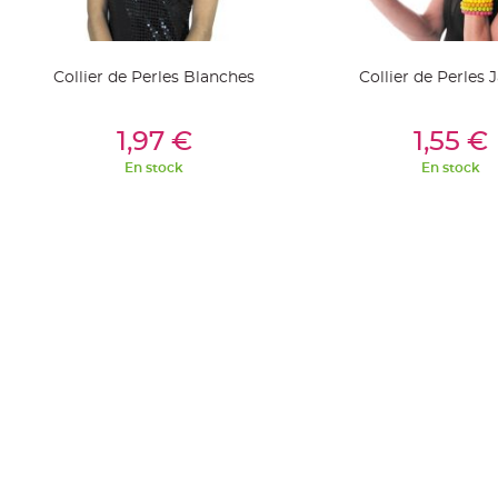
jetable
Chevalet
de
Collier de Perles Blanches
Collier de Perles 
table
Mariage
Ajouter Au Panier
Ajouter Au Pan
1,97 €
1,55 €
Colombe,
En stock
En stock
Papillon,
Cage
oiseau
Confettis
et
Pétale
de
rose
Déco
Ardoise
Déco
Naturelle
Mariage