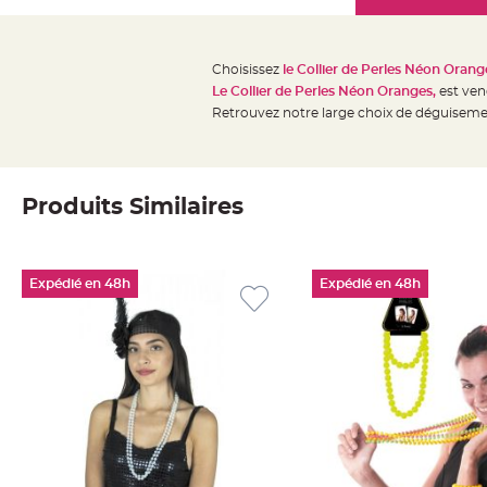
Mariage
the
Décoration
images
table
gallery
Choisissez
le Collier de Perles Néon Orang
mariage
Le Collier de Perles Néon Oranges,
est vend
Bougeoirs
Retrouvez notre large choix de déguiseme
et
Photophores
Bougie
Produits Similaires
décoration
Centre
de
Expédié en 48h
Expédié en 48h
table
&
Vase
Mariage
Chemin
de
table
Mariage