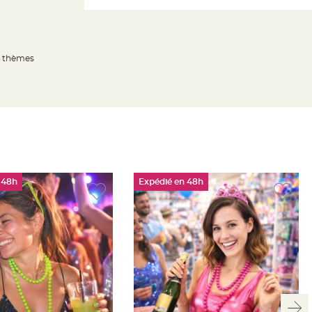
à thèmes
 48h
Expédié en 48h