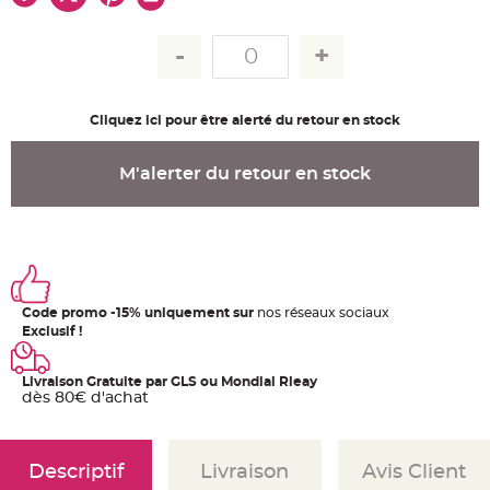
u
m
B
a
n
d
e
r
Cliquez ici pour être alerté du retour en stock
o
l
e
e
M'alerter du retour en stock
t
g
u
i
r
l
a
n
d
e
Code promo -15% uniquement sur
nos réseaux sociaux
m
a
Exclusif !
r
i
a
g
Livraison Gratuite par GLS ou Mondial Rleay
e
dès 80€ d'achat
H
o
u
s
Descriptif
Livraison
Avis Client
s