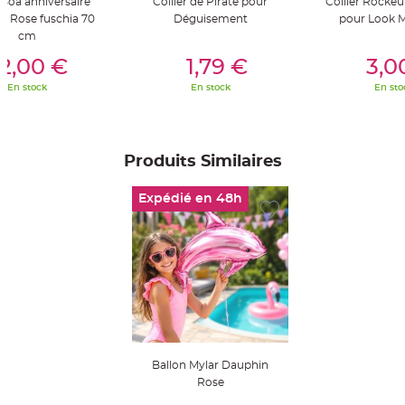
r Boa anniversaire
Collier de Pirate pour
Collier Rockeu
S
u
en Rose fuschia 70
Déguisement
pour Look M
s
cm
p
er Au Panier
Ajouter Au Panier
Ajouter A
e
n
2,00 €
1,79 €
3,0
s
i
En stock
En stock
En sto
o
n
b
o
u
l
e
Produits Similaires
p
a
p
Expédié en 48h
i
e
r
T
a
p
i
s
d
e
s
a
l
l
Ballon Mylar Dauphin
e
Rose
e
t
T