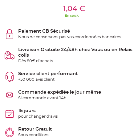
Ajouter Au Panier
e
1,04 €
n
t
u
En stock
r
e
M
a
Paiement CB Sécurisé
r
i
Nous ne conservons pas vos coordonnées bancaires
a
g
e
Livraison Gratuite 24/48h chez Vous ou en Relais
colis
D
Dès 80€ d'achats
é
c
Service client performant
o
r
+50 000 avis client
a
t
Commande expédiée le jour même
i
Si commande avant 14h
o
n
15 jours
t
a
pour changer d'avis
b
l
Retour Gratuit
e
Sous conditions
m