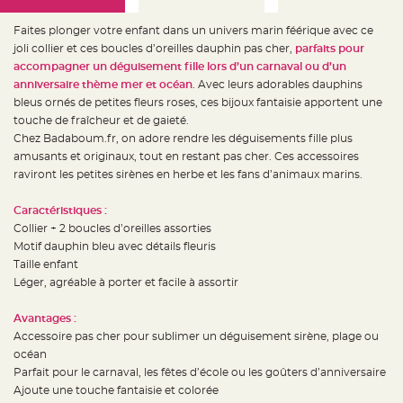
e
d
e
Faites plonger votre enfant dans un univers marin féérique avec ce
c
h
joli collier et ces boucles d’oreilles dauphin pas cher,
parfaits pour
a
accompagner un déguisement fille lors d’un carnaval ou d’un
i
s
anniversaire thème mer et océan
. Avec leurs adorables dauphins
e
m
bleus ornés de petites fleurs roses, ces bijoux fantaisie apportent une
a
touche de fraîcheur et de gaieté.
r
i
Chez Badaboum.fr, on adore rendre les déguisements fille plus
a
g
amusants et originaux, tout en restant pas cher. Ces accessoires
e
raviront les petites sirènes en herbe et les fans d’animaux marins.
L
a
Caractéristiques :
n
t
Collier + 2 boucles d’oreilles assorties
e
Motif dauphin bleu avec détails fleuris
r
n
Taille enfant
e
v
Léger, agréable à porter et facile à assortir
o
l
a
Avantages :
n
t
Accessoire pas cher pour sublimer un déguisement sirène, plage ou
e
océan
e
t
Parfait pour le carnaval, les fêtes d’école ou les goûters d’anniversaire
f
l
Ajoute une touche fantaisie et colorée
o