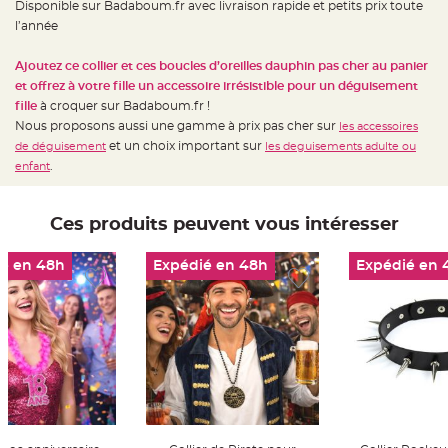
Disponible sur Badaboum.fr avec livraison rapide et petits prix toute
t
t
l’année
a
n
t
Ajoutez ce collier et ces boucles d’oreilles dauphin pas cher au panier
e
et offrez à votre fille un accessoire irrésistible pour un déguisement
N
fille
à croquer sur Badaboum.fr !
o
e
Nous proposons aussi une gamme à prix pas cher sur
les accessoires
u
et un choix important sur
de déguisement
les deguisements adulte ou
d
h
.
enfant
o
u
s
s
e
Ces produits peuvent vous intéresser
d
e
c
é en 48h
Expédié en 48h
Expédié en 
h
a
i
s
e
d
e
M
a
r
i
a
g
e