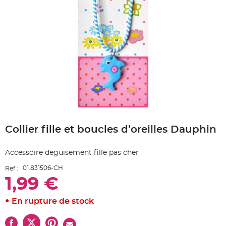
e
A
r
t
i
c
l
e
L
u
m
i
n
e
u
x
Skip
B
to
a
Collier fille et boucles d’oreilles Dauphin
the
l
beginning
l
o
of
n
Accessoire deguisement fille pas cher
the
m
a
images
r
01.831506-CH
Ref :
gallery
i
1,99 €
a
g
e
&
En rupture de stock
H
é
l
i