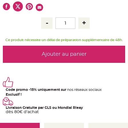
u
m
B
a
n
d
e
r
o
l
Ce produit nécessite un délai de préparation supplémentaire de 48h.
e
e
t
g
Ajouter au panier
u
i
r
l
a
n
d
e
m
a
r
Code promo -15% uniquement sur
nos réseaux sociaux
i
Exclusif !
a
g
e
Livraison Gratuite par GLS ou Mondial Rleay
dès 80€ d'achat
H
o
u
s
s