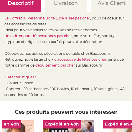
e
Descriptif
Livraison
Avis Client
d
e
c
h
Le Coffret 10 Personne Boite Luxe Irisée pas cher
, coup de coeur sur
a
i
ces accessoires de fêtes
s
e
Idéal pour vos anniversaires ou vos soirées à thèmes
m
Un coffret pour 10 personnes pas cher
, pour votre fête, son style
a
r
atypique et originale, sera parfait pour votre décoration
i
a
g
Découvrez nos autres décorations de table chez Badaboum
e
Retrouvez notre large choix
d'accessoire de fêtes pas cher
, ainsi que
L
notre gamme de
déguisement pas cher
sur Badaboum
a
n
t
Caractéristiques :
e
r
- Couleur : Irisée
n
e
-Contenu : 10 sarbacanes, 100 boules, 10 chapeaux, 10 sans-gênes, 45
v
serpentins or, 10 loups
o
l
a
n
t
Ces produits peuvent vous intéresser
e
e
t
f
é en 48h
Expédié en 48h
Expédié en 
l
o