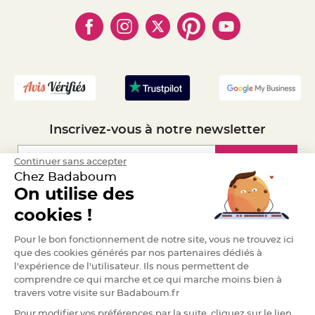
- Paiement en Plusieurs fois
- Cookies
a
- Obtenez des Remises
r
- Marques
- Plan du site
- Livraison Rapide 24h
i
- Mandat Administratif
a
g
- Recrutement
e
B
o
u
g
e
Inscrivez-vous à notre newsletter
o
i
r
s
Inscription
Continuer sans accepter
e
Chez Badaboum
t
P
On utilise des
h
o
Espace Pro
cookies !
t
o
p
Demander un devis
h
Pour le bon fonctionnement de notre site, vous ne trouvez ici
o
que des cookies générés par nos partenaires dédiés à
r
e
l'expérience de l'utilisateur. Ils nous permettent de
s
comprendre ce qui marche et ce qui marche moins bien à
travers votre visite sur Badaboum.fr
B
o
u
Pour modifier vos préférences par la suite, cliquez sur le lien