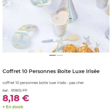
e
A
r
t
i
c
l
e
L
u
m
i
n
e
u
x
B
a
Skip
l
to
l
Coffret 10 Personnes Boite Luxe Irisée
the
o
n
beginning
m
of
a
coffret 10 personnes boite luxe irisés - pas cher
r
the
i
images
a
913802-PP
Ref :
g
gallery
e
8,18 €
&
H
é
En stock
l
i