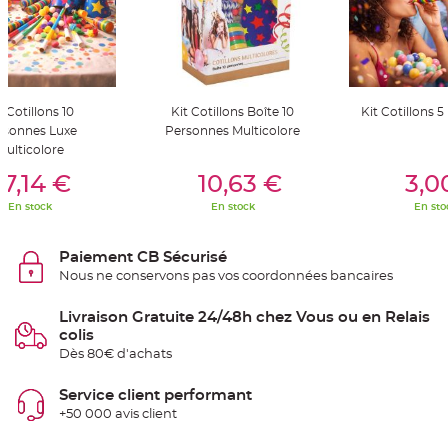
S
u
s
p
e
n
s
i
o
t Cotillons 10
Kit Cotillons Boîte 10
Kit Cotillons 
n
b
rsonnes Luxe
Personnes Multicolore
o
Multicolore
u
l
er Au Panier
Ajouter Au Panier
Ajouter A
e
7,14 €
10,63 €
3,0
p
a
En stock
En stock
En sto
p
i
e
r
Paiement CB Sécurisé
Nous ne conservons pas vos coordonnées bancaires
T
a
p
i
Livraison Gratuite 24/48h chez Vous ou en Relais
s
colis
d
e
Dès 80€ d'achats
s
a
l
Service client performant
l
e
+50 000 avis client
e
t
T