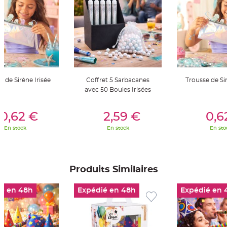
t
t
a
n
t
e
N
o
e
u
d
e de Sirène Irisée
Coffret 5 Sarbacanes
Trousse de Sir
h
o
avec 50 Boules Irisées
u
s
s
er Au Panier
Ajouter Au Panier
Ajouter A
e
0,62 €
2,59 €
0,6
d
e
En stock
En stock
En sto
c
h
a
i
s
e
d
Produits Similaires
e
M
a
é en 48h
Expédié en 48h
Expédié en 
r
i
a
g
e