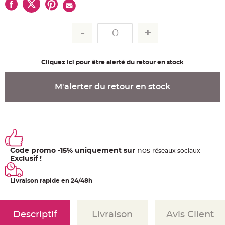
u
m
B
a
n
d
e
r
o
Cliquez ici pour être alerté du retour en stock
l
e
e
t
M'alerter du retour en stock
g
u
i
r
l
a
n
d
e
m
Code promo -15% uniquement sur
nos
a
ré
seaux
sociaux
r
Exclusif !
i
a
g
e
Livraison rapide en 24/48h
H
o
u
Descriptif
Livraison
Avis Client
s
s