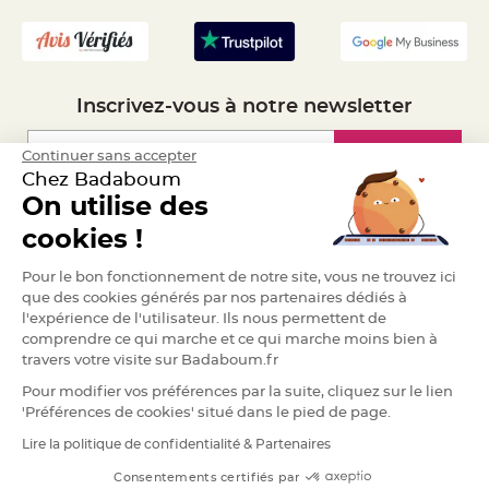
- Recrutement
S
u
s
p
e
n
s
i
Inscrivez-vous à notre newsletter
o
n
b
o
Inscription
Continuer sans accepter
u
Chez Badaboum
l
e
On utilise des
p
a
Espace Pro
p
cookies !
i
e
r
Demander un devis
Pour le bon fonctionnement de notre site, vous ne trouvez ici
que des cookies générés par nos partenaires dédiés à
T
a
l'expérience de l'utilisateur. Ils nous permettent de
p
comprendre ce qui marche et ce qui marche moins bien à
i
s
travers votre visite sur Badaboum.fr
d
e
Pour modifier vos préférences par la suite, cliquez sur le lien
s
a
'Préférences de cookies' situé dans le pied de page.
l
l
Lire la politique de confidentialité & Partenaires
RGPD
e
e
t
Consentements certifiés par
T