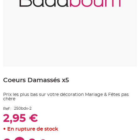
e
A
r
t
i
c
l
e
L
u
m
i
n
e
u
x
Skip
B
to
a
Coeurs Damassés x5
the
l
beginning
l
o
of
n
Prix les plus bas sur votre décoration Mariage & Fêtes pas
the
m
chère
a
images
r
gallery
i
250bdx-2
Ref :
a
g
2,95 €
e
&
H
En rupture de stock
é
l
i