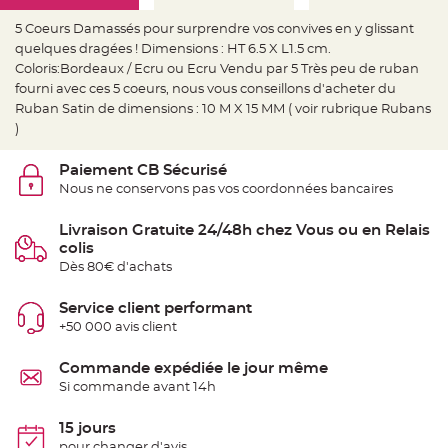
e
d
e
5 Coeurs Damassés pour surprendre vos convives en y glissant
c
quelques dragées ! Dimensions : HT 6.5 X L1.5 cm.
h
a
Coloris:Bordeaux / Ecru ou Ecru Vendu par 5 Très peu de ruban
i
s
fourni avec ces 5 coeurs, nous vous conseillons d'acheter du
e
Ruban Satin de dimensions : 10 M X 15 MM ( voir rubrique Rubans
m
a
)
r
i
a
Paiement CB Sécurisé
g
e
Nous ne conservons pas vos coordonnées bancaires
L
a
Livraison Gratuite 24/48h chez Vous ou en Relais
n
colis
t
e
Dès 80€ d'achats
r
n
e
Service client performant
v
o
+50 000 avis client
l
a
n
Commande expédiée le jour même
t
e
Si commande avant 14h
e
t
f
15 jours
l
o
pour changer d'avis