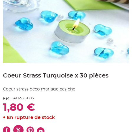
e
A
r
t
i
c
l
e
L
u
m
i
n
e
u
x
Skip
B
to
a
Coeur Strass Turquoise x 30 pièces
the
l
beginning
l
o
of
n
Coeur strass déco mariage pas che
the
m
a
images
r
AH2-21-083
Ref :
gallery
i
1,80 €
a
g
e
&
En rupture de stock
H
é
l
i