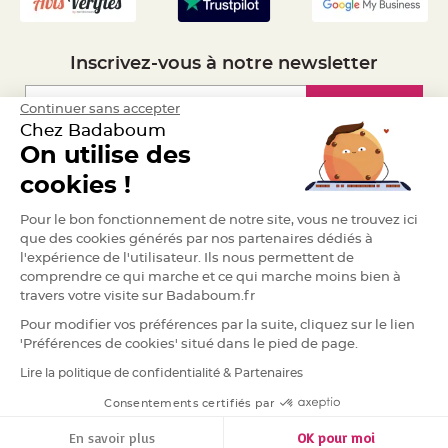
S
u
s
p
e
Inscrivez-vous à notre newsletter
n
s
i
o
Inscription
Continuer sans accepter
n
b
Chez Badaboum
o
On utilise des
u
l
Espace Pro
e
cookies !
p
a
p
Demander un devis
Pour le bon fonctionnement de notre site, vous ne trouvez ici
i
e
que des cookies générés par nos partenaires dédiés à
r
l'expérience de l'utilisateur. Ils nous permettent de
comprendre ce qui marche et ce qui marche moins bien à
T
a
travers votre visite sur Badaboum.fr
p
i
Pour modifier vos préférences par la suite, cliquez sur le lien
s
d
'Préférences de cookies' situé dans le pied de page.
e
s
Lire la politique de confidentialité & Partenaires
a
RGPD
l
l
Consentements certifiés par
e
e
t
En savoir plus
OK pour moi
T