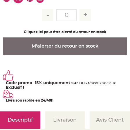
u
m
B
a
n
d
e
r
Cliquez ici pour être alerté du retour en stock
o
l
e
e
M'alerter du retour en stock
t
g
u
i
r
l
a
n
d
e
Code promo -15% uniquement sur
nos
ré
seaux
sociaux
m
a
Exclusif !
r
i
a
Livraison rapide en 24/48h
g
e
H
o
Descriptif
Livraison
Avis Client
u
s
s