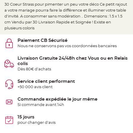
e
30 Coeur Strass pour pimenter un peu votre déco Ce petit rajout
d
e
a votre mariage pourra faire la différence et illuminer votre table
c
h
d'invité. A consommer sans modération .. Dimensions : 1.5 x 1.5
a
cm Vendu par 30 Livraison Rapide et Soignée ! Existe en
i
s
plusieurs coloris
e
m
a
Paiement CB Sécurisé
r
i
Nous ne conservons pas vos coordonnées bancaires
a
g
e
Livraison Gratuite 24/48h chez Vous ou en Relais
colis
L
a
Dès 80€ d'achats
n
t
e
Service client performant
r
n
+50 000 avis client
e
v
o
Commande expédiée le jour même
l
a
Si commande avant 14h
n
t
e
15 jours
e
t
pour changer d'avis
f
l
o