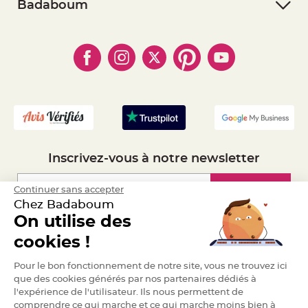
- Retourner un article
- RGPD
Badaboum
e
n
- Paiement Sécurisé
- Règles de confidentialité
- Qui somme-nous ?
t
u
- Paiement en Plusieurs fois
- Cookies
- Obtenez des Remises
r
e
- Marques
- Plan du site
M
- Livraison Rapide 24h
a
r
- Mandat Administratif
i
a
- Recrutement
g
e
D
é
c
Inscrivez-vous à notre newsletter
o
r
a
Inscription
Continuer sans accepter
t
Chez Badaboum
i
On utilise des
o
Espace Pro
n
cookies !
t
a
Demander un devis
Pour le bon fonctionnement de notre site, vous ne trouvez ici
b
que des cookies générés par nos partenaires dédiés à
l
l'expérience de l'utilisateur. Ils nous permettent de
e
m
comprendre ce qui marche et ce qui marche moins bien à