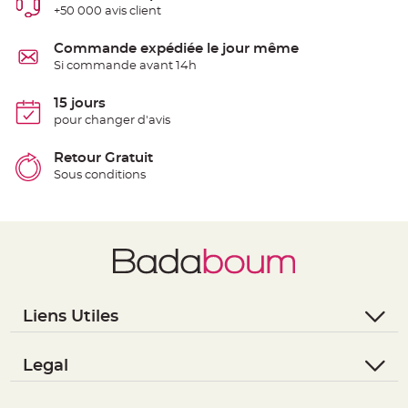
S
+50 000 avis client
u
s
p
Commande expédiée le jour même
e
n
Si commande avant 14h
s
i
o
15 jours
n
b
pour changer d'avis
o
u
l
Retour Gratuit
e
p
Sous conditions
a
p
i
e
r
T
a
p
i
s
d
Liens Utiles
e
s
- Questions / Réponses
a
l
- Nous contacter
Legal
l
e
e
- Suivre une commande
- Conditions Générales de Vente
t
T