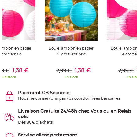
t
t
a
n
t
e
N
o
e
u
d
lampion en papier
Boule lampion en papier
Boule lampion
h
o
0cm fuchsia
30cm turquoise
30cm fu
u
s
s
er Au Panier
Ajouter Au Panier
Ajouter A
e
1,38 €
1,38 €
99 €
2,99 €
2,99 €
d
e
En stock
En stock
En sto
c
h
a
i
Paiement CB Sécurisé
s
e
Nous ne conservons pas vos coordonnées bancaires
d
e
M
Livraison Gratuite 24/48h chez Vous ou en Relais
a
r
colis
i
a
Dès 80€ d'achats
g
e
Service client performant