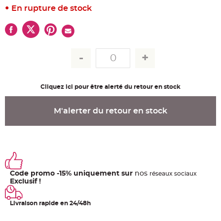
u
En rupture de stock
m
B
a
n
d
e
r
o
l
e
e
t
Cliquez ici pour être alerté du retour en stock
g
u
i
r
M'alerter du retour en stock
l
a
n
d
e
m
a
r
i
a
g
Code promo -15% uniquement sur
nos
ré
seaux
sociaux
e
Exclusif !
H
o
Livraison rapide en 24/48h
u
s
s