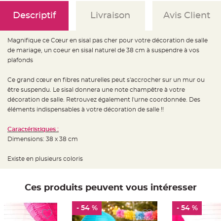
e
d
e
Descriptif
Livraison
Avis Client
c
h
a
i
Magnifique ce Cœur en sisal pas cher pour votre décoration de salle
s
e
de mariage, un coeur en sisal naturel de 38 cm à suspendre à vos
m
plafonds
a
r
i
a
Ce grand cœur en fibres naturelles peut s'accrocher sur un mur ou
g
être suspendu. Le sisal donnera une note champêtre à votre
e
décoration de salle. Retrouvez également l'urne coordonnée. Des
L
éléments indispensables à votre décoration de salle !!
a
n
t
Caractéristiques :
e
r
Dimensions: 38 x 38 cm
n
e
v
Existe en plusieurs coloris
o
l
a
n
t
Ces produits peuvent vous intéresser
e
e
t
f
- 54 %
- 54 %
l
o