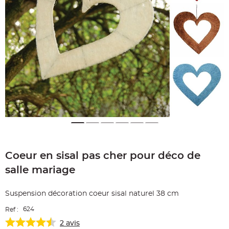
e
A
r
t
i
c
l
e
L
u
m
i
n
e
u
x
B
a
l
Skip
l
o
to
n
Coeur en sisal pas cher pour déco de
the
m
beginning
a
salle mariage
r
of
i
the
a
g
images
Suspension décoration coeur sisal naturel 38 cm
e
gallery
&
H
624
Ref :
é
l
2
avis
i