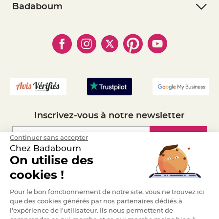
- Retourner un article
- RGPD
Badaboum
e
n
- Paiement Sécurisé
t
- Règles de confidentialité
- Qui somme-nous ?
u
- Paiement en Plusieurs fois
r
- Cookies
- Obtenez des Remises
e
- Marques
M
- Plan du site
- Livraison Rapide 24h
a
r
- Mandat Administratif
i
a
- Recrutement
g
e
D
é
c
Inscrivez-vous à notre newsletter
o
r
a
Inscription
Continuer sans accepter
t
Chez Badaboum
i
On utilise des
o
n
Espace Pro
cookies !
t
a
Demander un devis
b
Pour le bon fonctionnement de notre site, vous ne trouvez ici
l
que des cookies générés par nos partenaires dédiés à
e
l'expérience de l'utilisateur. Ils nous permettent de
m