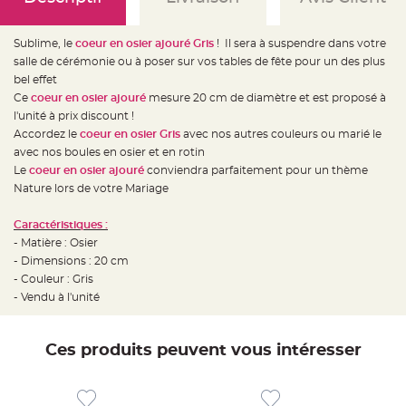
e
d
e
c
Sublime, le
coeur en osier ajouré Gris
! Il sera à suspendre dans votre
h
a
salle de cérémonie ou à poser sur vos tables de fête pour un des plus
i
s
bel effet
e
Ce
coeur en osier ajouré
mesure 20 cm de diamètre et est proposé à
m
a
l'unité à prix discount !
r
i
Accordez le
coeur en osier Gris
avec nos autres couleurs ou marié le
a
avec nos boules en osier et en rotin
g
e
Le
coeur en osier ajouré
conviendra parfaitement pour un thème
Nature lors de votre Mariage
L
a
n
Caractéristiques :
t
e
- Matière : Osier
r
n
- Dimensions : 20 cm
e
- Couleur : Gris
v
o
- Vendu à l'unité
l
a
n
t
e
Ces produits peuvent vous intéresser
e
t
f
l
o