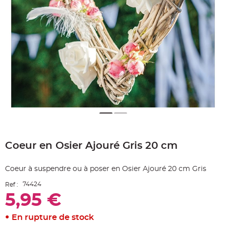
e
A
r
t
i
c
l
e
L
u
m
i
n
e
u
x
B
a
Skip
l
to
l
o
Coeur en Osier Ajouré Gris 20 cm
the
n
beginning
m
a
of
r
Coeur à suspendre ou à poser en Osier Ajouré 20 cm Gris
the
i
images
a
74424
Ref :
g
gallery
e
5,95 €
&
H
é
l
En rupture de stock
i