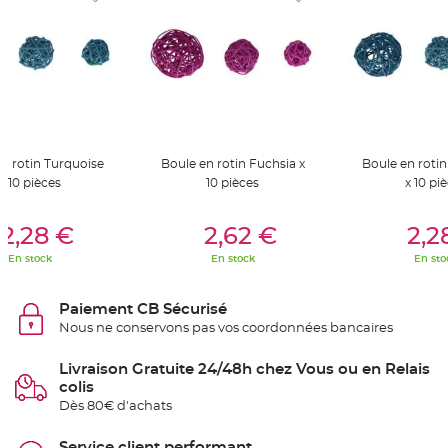
t
t
a
n
t
e
N
o
e
u
d
h
n rotin Turquoise
Boule en rotin Fuchsia x
Boule en rotin
o
x 10 pièces
10 pièces
x 10 pi
u
s
s
er Au Panier
Ajouter Au Panier
Ajouter A
e
2,28 €
2,62 €
2,2
d
e
c
En stock
En stock
En sto
h
a
i
s
Paiement CB Sécurisé
e
d
Nous ne conservons pas vos coordonnées bancaires
e
M
a
Livraison Gratuite 24/48h chez Vous ou en Relais
r
colis
i
a
Dès 80€ d'achats
g
e
Service client performant