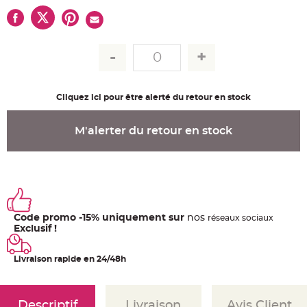
u
m
B
a
n
d
e
r
o
l
Cliquez ici pour être alerté du retour en stock
e
e
t
g
M'alerter du retour en stock
u
i
r
l
a
n
d
e
m
a
r
Code promo -15% uniquement sur
nos
ré
seaux
sociaux
i
Exclusif !
a
g
e
Livraison rapide en 24/48h
H
o
u
s
s
Descriptif
Livraison
Avis Client