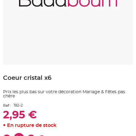
e
A
r
t
i
c
l
e
L
u
m
i
n
e
u
x
Skip
B
to
a
Coeur cristal x6
the
l
beginning
l
o
of
n
Prix les plus bas sur votre décoration Mariage & Fêtes pas
the
m
chère
a
images
r
gallery
i
192-2
Ref :
a
g
2,95 €
e
&
H
En rupture de stock
é
l
i