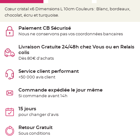
e
d
e
Cœur cristal x6 Dimensions L 10cm Couleurs : Blanc, bordeaux,
c
chocolat, écru et turquoise.
h
a
i
s
Paiement CB Sécurisé
e
Nous ne conservons pas vos coordonnées bancaires
m
a
r
i
Livraison Gratuite 24/48h chez Vous ou en Relais
a
colis
g
e
Dès 80€ d'achats
L
Service client performant
a
n
+50 000 avis client
t
e
r
Commande expédiée le jour même
n
e
Si commande avant 14h
v
o
l
15 jours
a
n
pour changer d'avis
t
e
e
Retour Gratuit
t
f
Sous conditions
l
o