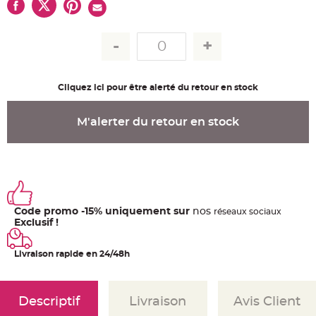
u
m
B
a
n
d
e
r
o
Cliquez ici pour être alerté du retour en stock
l
e
e
t
M'alerter du retour en stock
g
u
i
r
l
a
n
d
e
m
Code promo -15% uniquement sur
nos
a
ré
seaux
sociaux
r
Exclusif !
i
a
g
e
Livraison rapide en 24/48h
H
o
u
Descriptif
Livraison
Avis Client
s
s