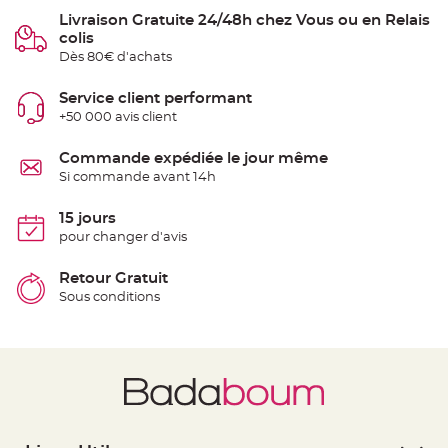
S
Livraison Gratuite 24/48h chez Vous ou en Relais
u
s
colis
p
e
Dès 80€ d'achats
n
s
i
Service client performant
o
n
+50 000 avis client
b
o
u
Commande expédiée le jour même
l
e
Si commande avant 14h
p
a
p
15 jours
i
e
pour changer d'avis
r
Retour Gratuit
T
a
Sous conditions
p
i
s
d
e
s
a
l
l
e
e
t
T