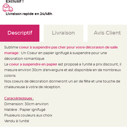
e
Exclusif !
d
e
c
Livraison rapide en 24/48h
h
a
i
s
e
m
Descriptif
Livraison
Avis Client
a
r
i
a
Sublime
coeur à suspendre pas cher pour votre décoration de salle
g
e
mariage
: Un Coeur en papier ignifugé à suspendre pour une
décoration romantique
L
Le
coeur a suspendre en papier
est proposé a l'unité a prix discount, il
a
n
mesure environ 30cm d'envergure et est disponible en de nombreux
t
e
coloris
r
Nos coeurs de décoration donneront un air de fête et une touche de
n
e
chaleureuse à votre de réception.
v
o
l
Caractéristiques :
a
n
Dimension: 30cm environ
t
e
Matière : Papier ignifugé
e
Plusieurs couleurs aux choix
t
f
Vendu à l'unité
l
o