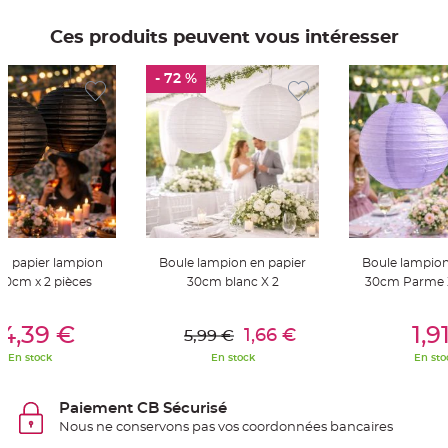
t
t
a
Ces produits peuvent vous intéresser
n
t
e
- 72 %
N
o
e
u
d
h
o
u
s
s
e
d
e
c
en papier lampion
Boule lampion en papier
Boule lampion
h
a
30cm x 2 pièces
30cm blanc X 2
30cm Parme X
i
s
e
er Au Panier
Ajouter Au Panier
Ajouter A
d
4,39 €
1,9
1,66 €
5,99 €
e
M
En stock
En stock
En sto
a
r
i
a
Paiement CB Sécurisé
g
e
Nous ne conservons pas vos coordonnées bancaires