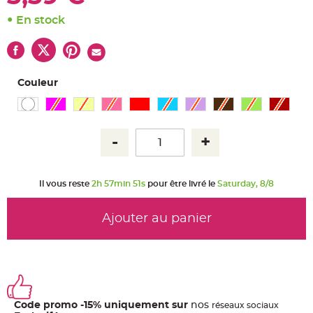
u
m
En stock
B
a
n
d
e
r
Couleur
o
l
e
e
t
g
u
i
r
l
a
n
Il vous reste
2h 57min 51s
pour être livré le
Saturday, 8/8
d
e
m
a
Ajouter au panier
r
i
a
g
e
H
o
u
s
Code promo -15% uniquement sur
nos
ré
seaux
sociaux
s